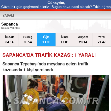
Günaydın,
Güzel bir gün geçirmeni dileriz.
Bugün hava nasıl olacak? Tıkla öğren
YAŞAM
Sapanca
Namaz Vakitleri
İmsak
Güneş
Öğle
İkindi
Akşam
Yatsı
04:14
05:54
13:09
17:01
20:14
21:47
SAPANCA'DA TRAFİK KAZASI: 1 YARALI
Sapanca Tepebaşı'nda meydana gelen trafik
kazasında 1 kişi yaralandı.