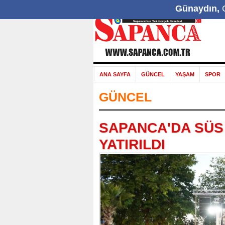
Günaydın,
G
ANA SAYFA
GÜNCEL
YAŞAM
SPOR
GÜNCEL
SAPANCA'DA SÜS 
YATIRILDI