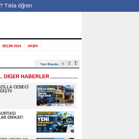
-Posta
|
? Tıkla öğren
SEÇİM 2024
ARŞİV
Yazı Boyutu:
DİĞER HABERLER
ATİLLA CEBECİ
ĞİŞTİ!
GORTASI
AR DİKKAT!