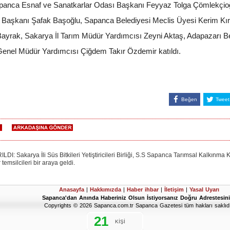
panca Esnaf ve Sanatkarlar Odası Başkanı Feyyaz Tolga Çömlekçioğ
e Başkanı Şafak Başoğlu, Sapanca Belediyesi Meclis Üyesi Kerim Kı
rak, Sakarya İl Tarım Müdür Yardımcısı Zeyni Aktaş, Adapazarı Bel
Genel Müdür Yardımcısı Çiğdem Takır Özdemir katıldı.
Beğen
Tweet
akarya İli Süs Bitkileri Yetiştiricileri Birliği, S.S Sapanca Tarımsal Kalkınma Koop
temsilcileri bir araya geldi.
Anasayfa
|
Hakkımızda
|
Haber ihbar
|
İletişim
|
Yasal Uyarı
Sapanca'dan Anında Haberiniz Olsun İstiyorsanız Doğru Adrestesini
Copyrights © 2026 Sapanca.com.tr Sapanca Gazetesi tüm hakları saklıdı