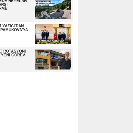
EDE HEYELAN
ARŞI
RME
 YAZICI'DAN
 PAMUKOVA'YA
İÇ ROTASYON!
 YENİ GÖREV