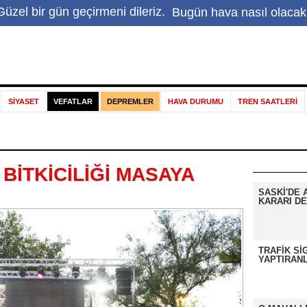
Hakkımızda
|
Haber ihbar
|
İletişim
|
Sapanca Gölü
|
E
üzel bir gün geçirmeni dileriz.
Bugün hava nasıl olacak
SİYASET
VEFATLAR
DEPREMLER
HAVA DURUMU
TREN SAATLERİ
BİTKİCİLİĞİ MASAYA
SASKİ'DE 
KARARI DE
TRAFİK Sİ
YAPTIRANL