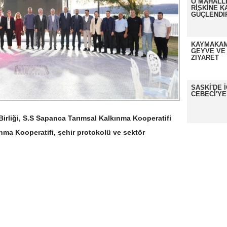
O MAHALL
RİSKİNE K
GÜÇLENDİ
KAYMAKAM
GEYVE VE
ZİYARET
SASKİ'DE 
CEBECİ'YE
ri Birliği, S.S Sapanca Tarımsal Kalkınma Kooperatifi
kınma Kooperatifi, şehir protokolü ve sektör