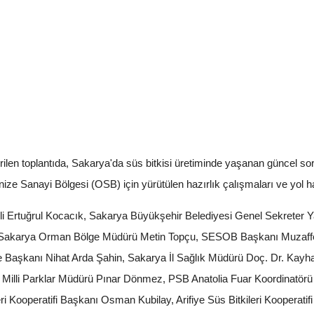
en toplantıda, Sakarya'da süs bitkisi üretiminde yaşanan güncel sorun
ize Sanayi Bölgesi (OSB) için yürütülen hazırlık çalışmaları ve yol ha
kili Ertuğrul Kocacık, Sakarya Büyükşehir Belediyesi Genel Sekreter
 Sakarya Orman Bölge Müdürü Metin Topçu, SESOB Başkanı Muzaffer
e Başkanı Nihat Arda Şahin, Sakarya İl Sağlık Müdürü Doç. Dr. Kay
Milli Parklar Müdürü Pınar Dönmez, PSB Anatolia Fuar Koordinatör
eri Kooperatifi Başkanı Osman Kubilay, Arifiye Süs Bitkileri Kooper