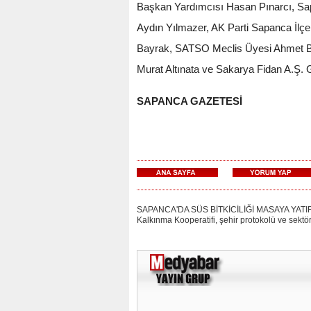
Başkan Yardımcısı Hasan Pınarcı, Sa
Aydın Yılmazer, AK Parti Sapanca İlç
Bayrak, SATSO Meclis Üyesi Ahmet Bay
Murat Altınata ve Sakarya Fidan A.Ş. 
SAPANCA GAZETESİ
SAPANCA'DA SÜS BİTKİCİLİĞİ MASAYA YATIRILDI: S
Kalkınma Kooperatifi, şehir protokolü ve sektör 