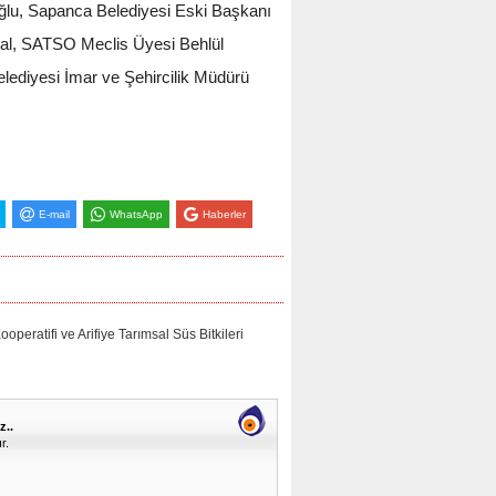
lu, Sapanca Belediyesi Eski Başkanı
ral, SATSO Meclis Üyesi Behlül
ediyesi İmar ve Şehircilik Müdürü
E-mail
WhatsApp
Haberler
eratifi ve Arifiye Tarımsal Süs Bitkileri
z..
r.