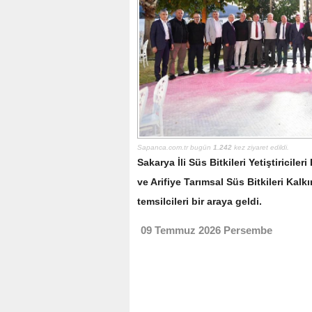
Sapanca.com.tr bugün
1.242
kez ziyaret edildi.
Sakarya İli Süs Bitkileri Yetiştiricile
ve Arifiye Tarımsal Süs Bitkileri Kal
temsilcileri bir araya geldi.
09 Temmuz 2026 Persembe