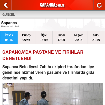
GÜNCEL
Sapanca
Namaz Vakitleri
İmsak
Güneş
Öğle
İkindi
Akşam
Yatsı
04:16
05:55
13:09
17:00
20:13
21:45
SAPANCA’DA PASTANE VE FIRINLAR
DENETLENDİ
Sapanca Belediyesi Zabıta ekipleri tarafından ilçe
genelinde hizmet veren pastane ve fırınlarda gıda
denetimi yapıldı.