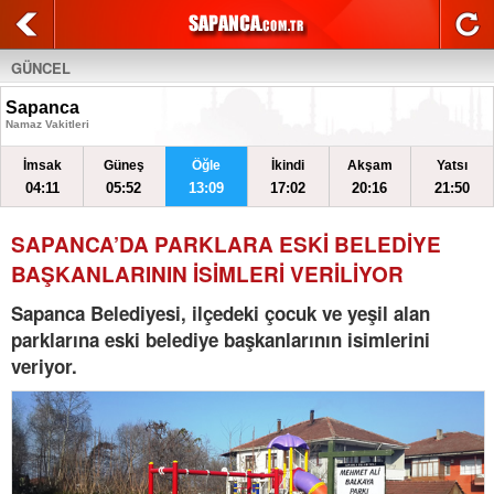
GÜNCEL
Sapanca
Namaz Vakitleri
İmsak
Güneş
Öğle
İkindi
Akşam
Yatsı
04:11
05:52
13:09
17:02
20:16
21:50
SAPANCA’DA PARKLARA ESKİ BELEDİYE
BAŞKANLARININ İSİMLERİ VERİLİYOR
Sapanca Belediyesi, ilçedeki çocuk ve yeşil alan
parklarına eski belediye başkanlarının isimlerini
veriyor.