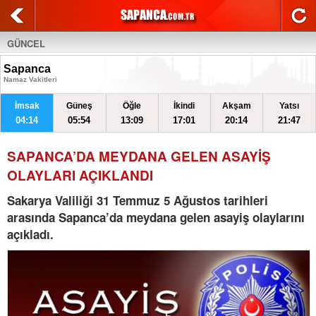
GÜNCEL
Sapanca
Namaz Vakitleri
İmsak
Güneş
Öğle
İkindi
Akşam
Yatsı
04:14
05:54
13:09
17:01
20:14
21:47
SAPANCA’DA MEYDANA GELEN ASAYİŞ
OLAYLARI AÇIKLANDI
Sakarya Valiliği 31 Temmuz 5 Ağustos tarihleri
arasında Sapanca’da meydana gelen asayiş olaylarını
açıkladı.