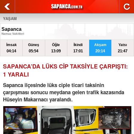
YAŞAM
Sapanca
Namaz Vakitleri
İmsak
Güneş
Öğle
İkindi
Akşam
Yatsı
04:14
05:54
13:09
17:01
20:14
21:47
SAPANCA’DA LÜKS CİP TAKSİYLE ÇARPIŞTI:
1 YARALI
Sapanca ilçesinde lüks ciple ticari taksinin
çarpışması sonucu meydana gelen trafik kazasında
Hüseyin Makarnacı yaralandı.