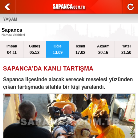
YAŞAM
Sapanca
Namaz Vakitleri
İmsak
Güneş
Öğle
İkindi
Akşam
Yatsı
04:11
05:52
13:09
17:02
20:16
21:50
SAPANCA'DA KANLI TARTIŞMA
Sapanca ilçesinde alacak verecek meselesi yüzünden
çıkan tartışmada silahla bir kişi yaralandı.