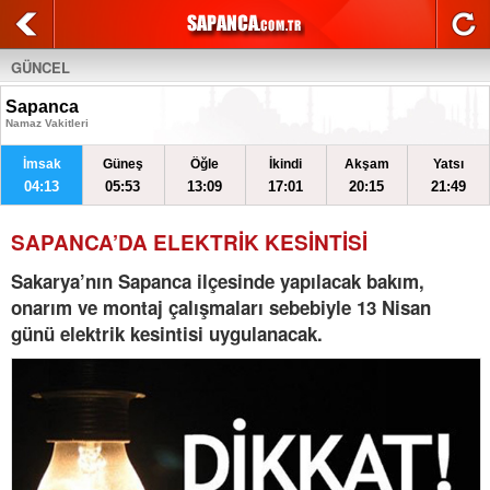
GÜNCEL
Sapanca
Namaz Vakitleri
İmsak
Güneş
Öğle
İkindi
Akşam
Yatsı
04:13
05:53
13:09
17:01
20:15
21:49
SAPANCA’DA ELEKTRİK KESİNTİSİ
Sakarya’nın Sapanca ilçesinde yapılacak bakım,
onarım ve montaj çalışmaları sebebiyle 13 Nisan
günü elektrik kesintisi uygulanacak.