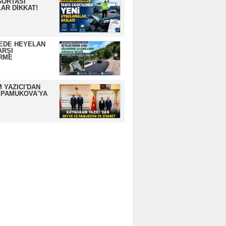
GORTASI
AR DİKKAT!
EDE HEYELAN
ARŞI
RME
 YAZICI'DAN
 PAMUKOVA'YA