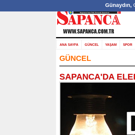
Günaydın,
G
ANA SAYFA
GÜNCEL
YAŞAM
SPOR
GÜNCEL
SAPANCA'DA ELEK