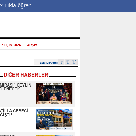
-Posta
|
? Tıkla öğren
SEÇİM 2024
ARŞİV
Yazı Boyutu:
DİĞER HABERLER
MİRASI'' CEYLİN
NELENECEK
ATİLLA CEBECİ
ĞİŞTİ!