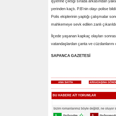
işyerine çıktığı sırada arkasından ya
yerinden kaçtı. P.B'nin olayı polise bi
Polis ekiplerinin yaptığı çalışmalar so
mahkemeye sevk edilen zanlı çıkarıldı
İlçede yaşanan kapkaç olayları sonra
vatandaşlardan çanta ve cüzdanlarını dah
SAPANCA GAZETESİ
BU HABERE AİT YORUMLAR
bizim romanlarımız böyle değildi, ne oluyo
0
0