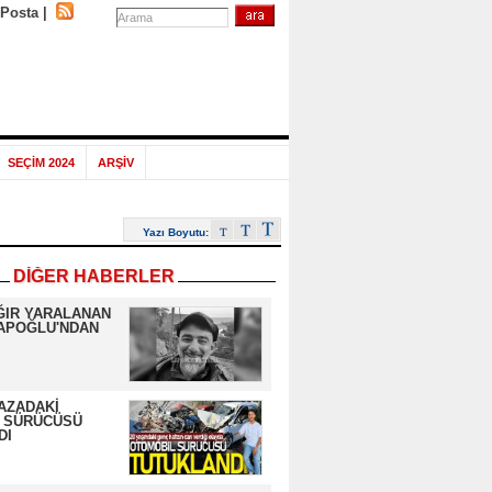
-Posta
|
SEÇİM 2024
ARŞİV
Yazı Boyutu:
DİĞER HABERLER
ĞIR YARALANAN
APOĞLU'NDAN
AZADAKİ
 SÜRÜCÜSÜ
DI