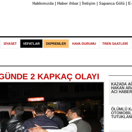
Hakkımızda
|
Haber ihbar
|
İletişim
|
Sapanca Gölü
|
E
SİYASET
VEFATLAR
DEPREMLER
HAVA DURUMU
TREN SAATLERİ
 GÜNDE 2 KAPKAÇ OLAYI
KAZADA A
HAKAN AR
ACI HABER
ÖLÜMLÜ K
OTOMOBİL
TUTUKLAN