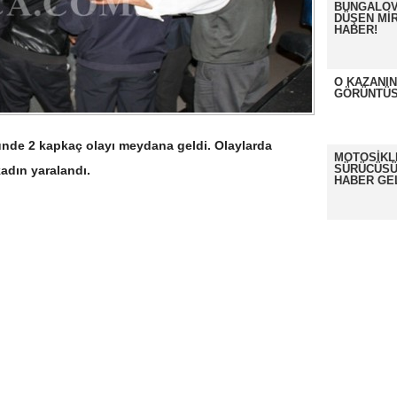
BUNGALOV
DÜŞEN MİR
HABER!
O KAZANI
GÖRÜNTÜS
ünde 2 kapkaç olayı meydana geldi. Olaylarda
MOTOSİKL
SÜRÜCÜSÜ
adın yaralandı.
HABER GE