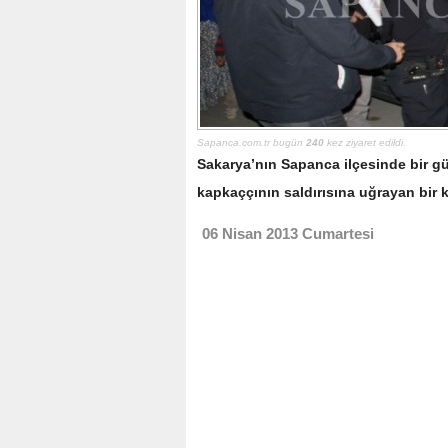
Sapanca.com.tr bugün
240
kez ziyaret edildi.
Sakarya’nın Sapanca ilçesinde bir g
kapkaççının saldırısına uğrayan bir k
06 Nisan 2013 Cumartesi