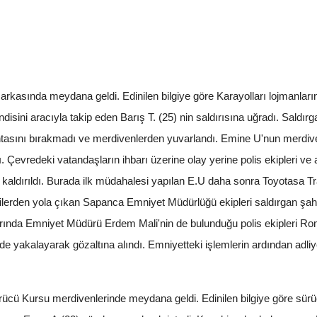
arkasında meydana geldi. Edinilen bilgiye göre Karayolları lojmanları
isini aracıyla takip eden Barış T. (25) nin saldırısına uğradı. Saldırg
ntasını bırakmadı ve merdivenlerden yuvarlandı. Emine U'nun merdive
. Çevredeki vatandaşların ihbarı üzerine olay yerine polis ekipleri ve
aldırıldı. Burada ilk müdahalesi yapılan E.U daha sonra Toyotasa Tr
bilgilerden yola çıkan Sapanca Emniyet Müdürlüğü ekipleri saldırgan ş
larında Emniyet Müdürü Erdem Mali'nin de bulunduğu polis ekipleri R
e yakalayarak gözaltına alındı. Emniyetteki işlemlerin ardından adliy
rücü Kursu merdivenlerinde meydana geldi. Edinilen bilgiye göre sürü