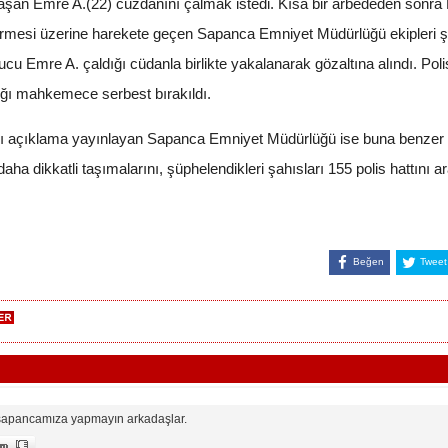
klaşan Emre A.(22) cüzdanını çalmak istedi. Kısa bir arbededen sonra
ldirmesi üzerine harekete geçen Sapanca Emniyet Müdürlüğü ekipleri şah
nucu Emre A. çaldığı cüdanla birlikte yakalanarak gözaltına alındı. Pol
ğı mahkemece serbest bırakıldı.
sı açıklama yayınlayan Sapanca Emniyet Müdürlüğü ise buna benzer 
a dikkatli taşımalarını, şüphelendikleri şahısları 155 polis hattını ara
Beğen
Tweet
r sapancamıza yapmayın arkadaşlar.