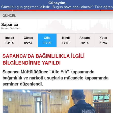
Günaydın,
Güzel bir gün geçirmeni dileriz.
Bugün hava nasıl olacak? Tıkla öğren
GÜNCEL
Sapanca
Namaz Vakitleri
İmsak
Güneş
Öğle
İkindi
Akşam
Yatsı
04:14
05:54
13:09
17:01
20:14
21:47
SAPANCA'DA BAĞIMLILIKLA İLGİLİ
BİLGİLENDİRME YAPILDI
Sapanca Müftülüğünce "Aile Yılı" kapsamında
bağımlılık ve narkotik suçlarla mücadele kapsamında
seminer düzenlendi.