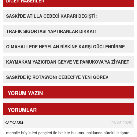
DİĞER HABERLER
SASKİ'DE ATİLLA CEBECİ KARARI DEĞİŞTİ!
TRAFİK SİGORTASI YAPTIRANLAR DİKKAT!
O MAHALLEDE HEYELAN RİSKİNE KARŞI GÜÇLENDİRME
KAYMAKAM YAZICI'DAN GEYVE VE PAMUKOVA'YA ZİYARET
SASKİ'DE İÇ ROTASYON! CEBECİ'YE YENİ GÖREV
YORUM YAZIN
YORUMLAR
KAFKAS54:
(06-05-2025)
mahalle büyükleri gençleri ile birlikte bu konu hakkında sürekli istişare