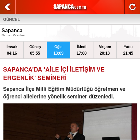
GÜNCEL
Sapanca
Namaz Vakitleri
İmsak
Güneş
Öğle
İkindi
Akşam
Yatsı
04:16
05:55
13:09
17:00
20:13
21:45
SAPANCA’DA 'AİLE İÇİ İLETİŞİM VE
ERGENLİK' SEMİNERİ
Sapanca İlçe Milli Eğitim Müdürlüğü öğretmen ve
öğrenci ailelerine yönelik seminer düzenledi.