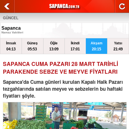
GÜNCEL
Sapanca
Namaz Vakitleri
İmsak
Güneş
Öğle
İkindi
Akşam
Yatsı
04:13
05:53
13:09
17:01
20:15
21:49
SAPANCA CUMA PAZARI 28 MART TARİHLİ
PARAKENDE SEBZE VE MEYVE FİYATLARI
Sapanca'da Cuma günleri kurulan Kapalı Halk Pazarı
tezgahlarında satılan meyve ve sebzelerin bu haftaki
fiyatları şöyle.