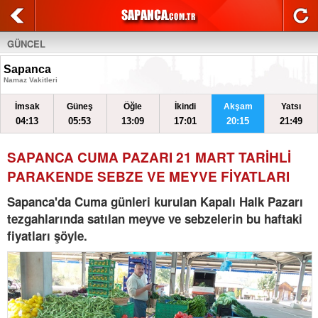
GÜNCEL
Sapanca
Namaz Vakitleri
İmsak
Güneş
Öğle
İkindi
Akşam
Yatsı
04:13
05:53
13:09
17:01
20:15
21:49
SAPANCA CUMA PAZARI 21 MART TARİHLİ
PARAKENDE SEBZE VE MEYVE FİYATLARI
Sapanca'da Cuma günleri kurulan Kapalı Halk Pazarı
tezgahlarında satılan meyve ve sebzelerin bu haftaki
fiyatları şöyle.