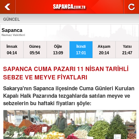
GÜNCEL
Sapanca
Namaz Vakitleri
İmsak
Güneş
Öğle
İkindi
Akşam
Yatsı
04:14
05:54
13:09
17:01
20:14
21:47
SAPANCA CUMA PAZARI 11 NİSAN TARİHLİ
SEBZE VE MEYVE FİYATLARI
Sakarya'nın Sapanca ilçesinde Cuma Günleri Kurulan
Kapalı Halk Pazarında tezgahlarda satılan meyve ve
sebzelerin bu haftaki fiyatları şöyle: