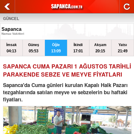
GÜNCEL
Sapanca
Namaz Vakitleri
İmsak
Güneş
Öğle
İkindi
Akşam
Yatsı
04:13
05:53
13:09
17:01
20:15
21:49
SAPANCA CUMA PAZARI 1 AĞUSTOS TARİHLİ
PARAKENDE SEBZE VE MEYVE FİYATLARI
Sapanca'da Cuma günleri kurulan Kapalı Halk Pazarı
tezgahlarında satılan meyve ve sebzelerin bu haftaki
fiyatları.