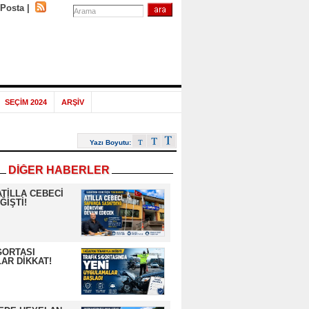
-Posta
|
SEÇİM 2024
ARŞİV
Yazı Boyutu:
DİĞER HABERLER
ATİLLA CEBECİ
ĞİŞTİ!
GORTASI
AR DİKKAT!