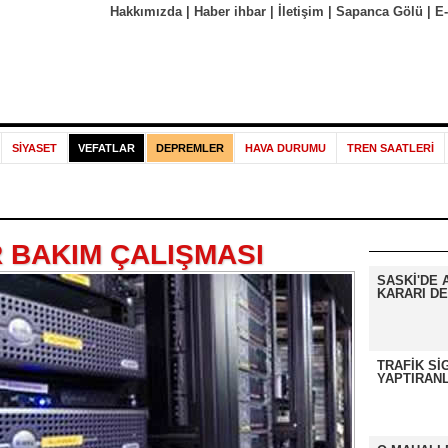
Hakkımızda
|
Haber ihbar
|
İletişim
|
Sapanca Gölü
|
E
SİYASET
VEFATLAR
DEPREMLER
HAVA DURUMU
TREN SAATLERİ
 BAKIM ÇALIŞMASI
SASKİ'DE 
KARARI DE
TRAFİK Sİ
YAPTIRANL