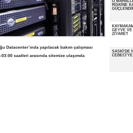
O MAHALL
RİSKİNE K
GÜÇLENDİ
KAYMAKAM
GEYVE VE
ZİYARET
u Datacenter’ında yapılacak bakım çalışması
SASKİ'DE 
CEBECİ'YE
03:00 saatleri arasında sitemize ulaşımda