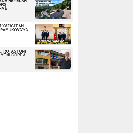
EDE HEYELAN
ARŞI
RME
 YAZICI'DAN
 PAMUKOVA'YA
İÇ ROTASYON!
 YENİ GÖREV