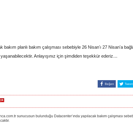
bakım planlı bakım çalışması sebebiyle 26 Nisan'ı 27 Nisan'a bağla
r yaşanabilecektir. Anlayışınız için şimdiden teşekkür ederiz…
Beğen
Tweet
m.tr sunucusun bulunduğu Datacenter’ında yapılacak bakım çalışması sebebiy
aktır.