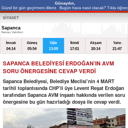
Günaydın,
Güzel bir gün geçirmeni dileriz.
Bugün hava nasıl olacak? Tıkla öğren
SİYASET
Sapanca
Namaz Vakitleri
İmsak
Güneş
Öğle
İkindi
Akşam
Yatsı
04:14
05:54
13:09
17:01
20:14
21:47
SAPANCA BELEDİYESİ ERDOĞAN’IN AVM
SORU ÖNERGESİNE CEVAP VERDİ
Sapanca Belediyesi, Belediye Meclisi’nin 4 MART
tarihli toplantısında CHP’li üye Levent Reşat Erdoğan
tarafından Sapanca AVM inşaatı hakkında verilen soru
önergesine bu gün hazırladığı dosya ile cevap verdi.