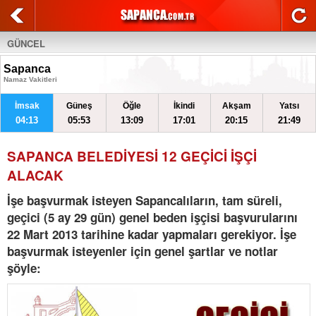
GÜNCEL
Sapanca
Namaz Vakitleri
İmsak
Güneş
Öğle
İkindi
Akşam
Yatsı
04:13
05:53
13:09
17:01
20:15
21:49
SAPANCA BELEDİYESİ 12 GEÇİCİ İŞÇİ
ALACAK
İşe başvurmak isteyen Sapancalıların, tam süreli,
geçici (5 ay 29 gün) genel beden işçisi başvurularını
22 Mart 2013 tarihine kadar yapmaları gerekiyor. İşe
başvurmak isteyenler için genel şartlar ve notlar
şöyle: