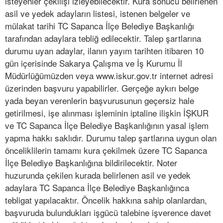
isteyenler çekilişi izleyebilecektir. Kura sonucu belirlenen
asil ve yedek adayların listesi, istenen belgeler ve
mülakat tarihi TC Sapanca İlçe Belediye Başkanlığı
tarafından adaylara tebliğ edilecektir. Talep şartlarına
durumu uyan adaylar, ilanın yayım tarihten itibaren 10
gün içerisinde Sakarya Çalışma ve İş Kurumu İl
Müdürlüğümüzden veya www.iskur.gov.tr internet adresi
üzerinden başvuru yapabilirler. Gerçeğe aykırı belge
yada beyan verenlerin başvurusunun geçersiz hale
getirilmesi, işe alınması işleminin iptaline ilişkin İŞKUR
ve TC Sapanca İlçe Belediye Başkanlığının yasal işlem
yapma hakkı saklıdır. Durumu talep şartlarına uygun olan
önceliklilerin tamamı kura çekilmek üzere TC Sapanca
İlçe Belediye Başkanlığına bildirilecektir. Noter
huzurunda çekilen kurada belirlenen asil ve yedek
adaylara TC Sapanca İlçe Belediye Başkanlığınca
tebligat yapılacaktır. Öncelik hakkına sahip olanlardan,
başvuruda bulundukları işgücü talebine işverence davet