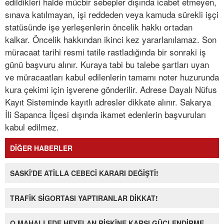
edildikleri halde mücbir sebepler dışında icabet etmeyen,
sınava katılmayan, işi reddeden veya kamuda sürekli işçi
statüsünde işe yerleşenlerin öncelik hakkı ortadan
kalkar. Öncelik hakkından ikinci kez yararlanılamaz. Son
müracaat tarihi resmi tatile rastladığında bir sonraki iş
günü başvuru alınır. Kuraya tabi bu talebe şartları uyan
ve müracaatları kabul edilenlerin tamamı noter huzurunda
kura çekimi için işverene gönderilir. Adrese Dayalı Nüfus
Kayıt Sisteminde kayıtlı adresler dikkate alınır. Sakarya
İli Sapanca İlçesi dışında ikamet edenlerin başvuruları
kabul edilmez.
DİĞER HABERLER
SASKİ'DE ATİLLA CEBECİ KARARI DEĞİŞTİ!
TRAFİK SİGORTASI YAPTIRANLAR DİKKAT!
O MAHALLEDE HEYELAN RİSKİNE KARŞI GÜÇLENDİRME