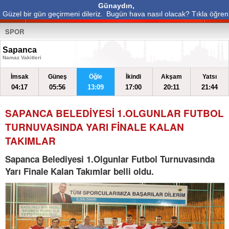
Günaydın,
Güzel bir gün geçirmeni dileriz.
Bugün hava nasıl olacak? Tıkla öğren
SPOR
Sapanca
Namaz Vakitleri
İmsak
Güneş
Öğle
İkindi
Akşam
Yatsı
04:17
05:56
13:09
17:00
20:11
21:44
SAPANCA BELEDİYESİ 1.OLGUNLAR FUTBOL
TURNUVASINDA YARI FİNALE KALAN
TAKIMLAR
Sapanca Belediyesi 1.Olgunlar Futbol Turnuvasında
Yarı Finale Kalan Takımlar belli oldu.