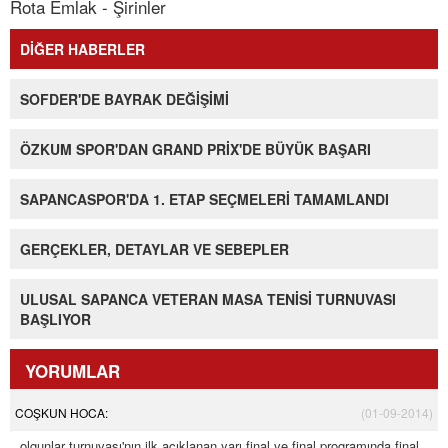
Rota Emlak - Şirinler
DİĞER HABERLER
SOFDER'DE BAYRAK DEĞİŞİMİ
ÖZKUM SPOR'DAN GRAND PRİX'DE BÜYÜK BAŞARI
SAPANCASPOR'DA 1. ETAP SEÇMELERİ TAMAMLANDI
GERÇEKLER, DETAYLAR VE SEBEPLER
ULUSAL SAPANCA VETERAN MASA TENİSİ TURNUVASI
BAŞLIYOR
YORUMLAR
COŞKUN HOCA:
(01-09-2014)
olgunlar turnuvası'nın ilk açıklanan yarı final ve final programında final