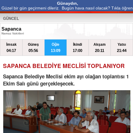
Günaydın,
Güzel bir gün geçirmeni dileriz.
Bugün hava nasıl olacak? Tıkla öğren
GÜNCEL
Sapanca
Namaz Vakitleri
İmsak
Güneş
Öğle
İkindi
Akşam
Yatsı
04:17
05:56
13:09
17:00
20:11
21:44
SAPANCA BELEDİYE MECLİSİ TOPLANIYOR
Sapanca Belediye Meclisi ekim ayı olağan toplantısı 1
Ekim Salı günü gerçekleşecek.