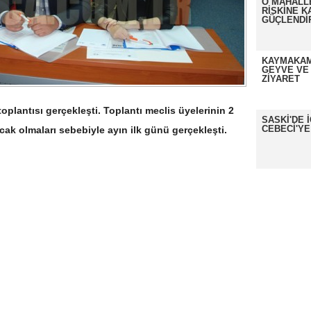
O MAHALL
RİSKİNE K
GÜÇLENDİ
KAYMAKAM
GEYVE VE
ZİYARET
plantısı gerçekleşti. Toplantı meclis üyelerinin 2
SASKİ'DE 
CEBECİ'YE
cak olmaları sebebiyle ayın ilk günü gerçekleşti.