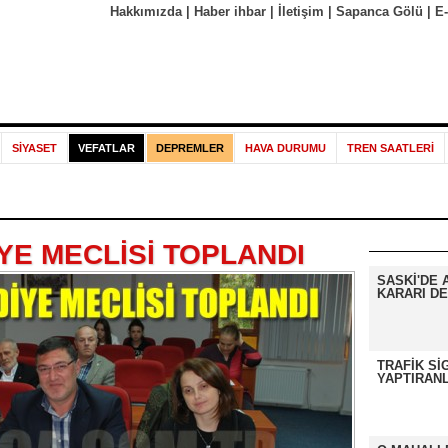
Hakkımızda
|
Haber ihbar
|
İletişim
|
Sapanca Gölü
|
E
SİYASET
VEFATLAR
DEPREMLER
HAVA DURUMU
TREN SAATLERİ
YE MECLİSİ TOPLANDI
SASKİ'DE 
KARARI DE
TRAFİK Sİ
YAPTIRANL