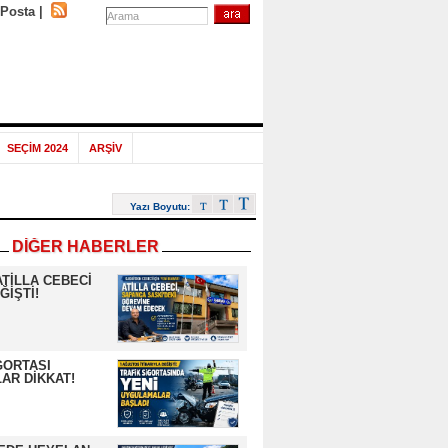
-Posta
|
SEÇİM 2024
ARŞİV
Yazı Boyutu:
DİĞER HABERLER
ATİLLA CEBECİ
ĞİŞTİ!
GORTASI
AR DİKKAT!