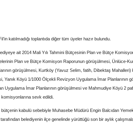
Fil'in katılmadığı toplantıda diğer tüm üyeler hazır bulundu.
ediyeye ait 2014 Mali Yılı Tahmini Bütçesinin Plan ve Bütçe Komisy
arifelerinin Plan ve Bütçe Komisyon Raporunun görüşülmesi, Ünlüce-
rının görüşülmesi, Kurtköy (Yavuz Selim, fatih, Dibektaş Mahalleri
, Yanık Köyü 1/1000 Ölçekli Revizyon Uygulama İmar Planlarının gör
an Uygulama İmar Planlarının görüşülmesi ve Mahmudiye Köyü 2 paft
ili komisyonlarına sevk edildi.
 bütçenin kabulü sebebiyle Muhasebe Müdürü Engin Balcıdan Yemek s
afından belediyenin ilçe genelinde yürüttüğü son bir aylık çalışmala