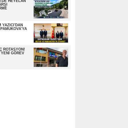
EDE HEYELAN
ARŞI
RME
 YAZICI'DAN
 PAMUKOVA'YA
İÇ ROTASYON!
 YENİ GÖREV