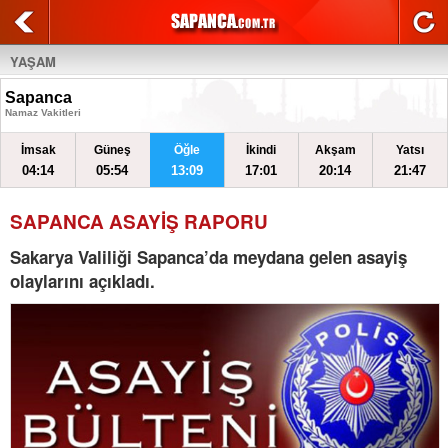
YAŞAM
Sapanca
Namaz Vakitleri
İmsak
Güneş
Öğle
İkindi
Akşam
Yatsı
04:14
05:54
13:09
17:01
20:14
21:47
SAPANCA ASAYİŞ RAPORU
Sakarya Valiliği Sapanca’da meydana gelen asayiş
olaylarını açıkladı.