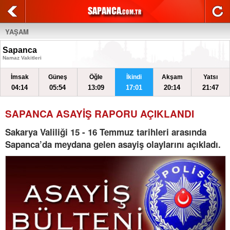
YAŞAM
Sapanca
Namaz Vakitleri
İmsak
Güneş
Öğle
İkindi
Akşam
Yatsı
04:14
05:54
13:09
17:01
20:14
21:47
SAPANCA ASAYİŞ RAPORU AÇIKLANDI
Sakarya Valiliği 15 - 16 Temmuz tarihleri arasında
Sapanca’da meydana gelen asayiş olaylarını açıkladı.