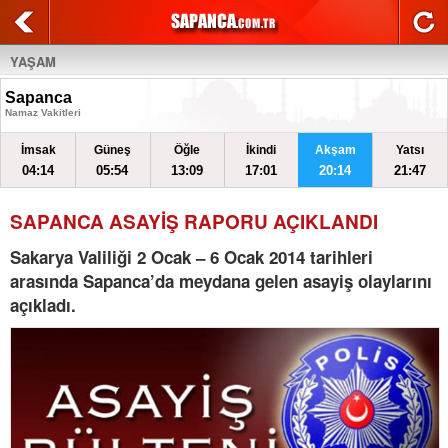
YAŞAM
Sapanca
Namaz Vakitleri
İmsak
Güneş
Öğle
İkindi
Akşam
Yatsı
04:14
05:54
13:09
17:01
20:14
21:47
SAPANCA ASAYİŞ RAPORU AÇIKLANDI
Sakarya Valiliği 2 Ocak – 6 Ocak 2014 tarihleri
arasında Sapanca’da meydana gelen asayiş olaylarını
açıkladı.