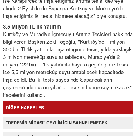
ise Karapürçek'te inşa ettiğimiz arıtma tesisi devreye
alındı. 2 Eylül'de de Sapanca Kurtköy ve Muradiye'de
inşa ettiğimiz iki tesisi hizmete alacağız" diye konuştu.
3,5 Milyon TL'lik Yatırım
Kurtköy ve Muradiye İçmesuyu Arıtma Tesisleri hakkında
bilgi veren Başkan Zeki Toçoğlu, "Kurtköy'de 1 milyon
350 bin TL'lik yatırımla inşa ettiğimiz tesis, yılda yaklaşık
3 milyon metreküp suyu arıtabilecek, Muradiye'de 2
milyon 122 bin TL'lik yatırımla hayata geçirdiğimiz tesis
ise 5,5 milyon metreküp suyu arıtabilecek kapasitede
inşa edildi. Bu iki tesis sayesinde Sapancalıların
çeşmelerinden uzun yıllar birinci sınıf içme suyu akacak"
ifadelerini kullandı.
DİĞER HABERLER
''DEDEMİN MİRASI'' CEYLİN İÇİN SAHNELENECEK