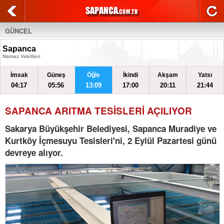
GÜNCEL
Sapanca
Namaz Vakitleri
İmsak
Güneş
Öğle
İkindi
Akşam
Yatsı
04:17
05:56
13:09
17:00
20:11
21:44
SAPANCA ARITMA TESİSLERİ AÇILIYOR
Sakarya Büyükşehir Belediyesi, Sapanca Muradiye ve
Kurtköy İçmesuyu Tesisleri'ni, 2 Eylül Pazartesi günü
devreye alıyor.