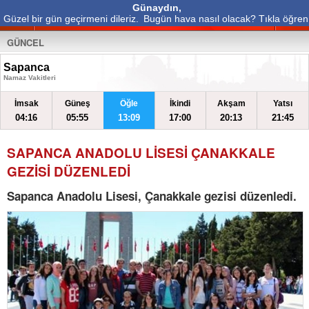
Günaydın,
Güzel bir gün geçirmeni dileriz.
Bugün hava nasıl olacak? Tıkla öğren
GÜNCEL
Sapanca
Namaz Vakitleri
İmsak
Güneş
Öğle
İkindi
Akşam
Yatsı
04:16
05:55
13:09
17:00
20:13
21:45
SAPANCA ANADOLU LİSESİ ÇANAKKALE
GEZİSİ DÜZENLEDİ
Sapanca Anadolu Lisesi, Çanakkale gezisi düzenledi.