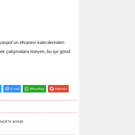
spor'un efsanevi kalecilerinden
k çalışmalara isteyen, bu işe gönül
E-mail
WhatsApp
Haberler
k’le anlaştı.