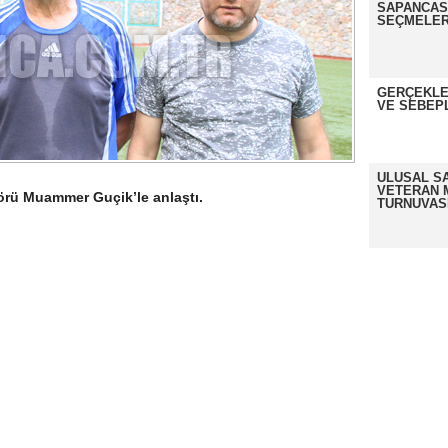
SAPANCASP
SEÇMELER
GERÇEKLE
VE SEBEP
ULUSAL S
VETERAN 
örü Muammer Guçik’le anlaştı.
TURNUVAS