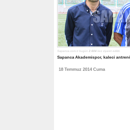
Sapanca.com.tr bugün
2.604
kez ziyaret edildi.
Sapanca Akademispor, kaleci antren
18 Temmuz 2014 Cuma