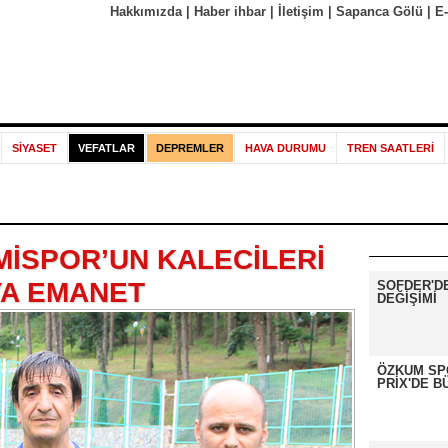
Hakkımızda
|
Haber ihbar
|
İletişim
|
Sapanca Gölü
|
E
SİYASET
VEFATLAR
DEPREMLER
HAVA DURUMU
TREN SAATLERİ
İSPOR’UN KALECİLERİ
A EMANET
SOFDER'D
DEĞİŞİMİ
ÖZKUM SP
PRİX'DE B