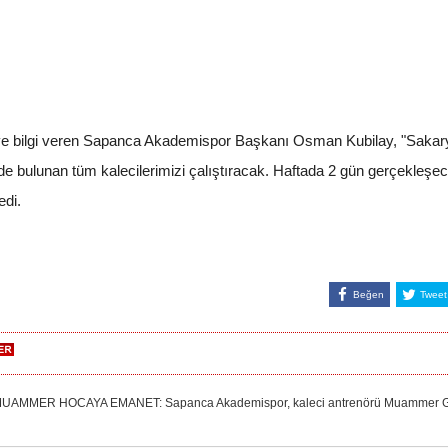
e bilgi veren Sapanca Akademispor Başkanı Osman Kubilay, "Sakarya
ulunan tüm kalecilerimizi çalıştıracak. Haftada 2 gün gerçekleşece
edi.
Beğen
Tweet
MER HOCAYA EMANET: Sapanca Akademispor, kaleci antrenörü Muammer Guçi