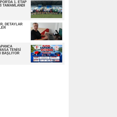
OR'DA 1. ETAP
İ TAMAMLANDI
R, DETAYLAR
LER
APANCA
MASA TENİSİ
I BAŞLIYOR