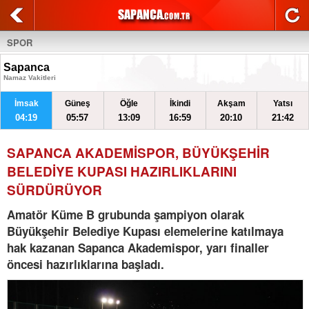
SPOR
Sapanca
Namaz Vakitleri
İmsak
Güneş
Öğle
İkindi
Akşam
Yatsı
04:19
05:57
13:09
16:59
20:10
21:42
SAPANCA AKADEMİSPOR, BÜYÜKŞEHİR
BELEDİYE KUPASI HAZIRLIKLARINI
SÜRDÜRÜYOR
Amatör Küme B grubunda şampiyon olarak
Büyükşehir Belediye Kupası elemelerine katılmaya
hak kazanan Sapanca Akademispor, yarı finaller
öncesi hazırlıklarına başladı.