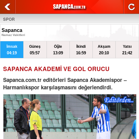
SPOR
Sapanca
Namaz Vakitleri
İmsak
Güneş
Öğle
İkindi
Akşam
Yatsı
04:19
05:57
13:09
16:59
20:10
21:42
SAPANCA AKADEMİ VE GOL ORUCU
Sapanca.com.tr editörleri Sapanca Akademispor –
Harmanlıkspor karşılaşmasını değerlendirdi.