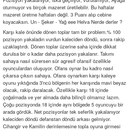
oturmuyor vs birçok mazeret üretilebilir. Bu haftalar
mazeret üretme haftaları değil. 3 Puanı alıp cebine
koyacaksın. Un - Şeker - Yağ eee Helva Nerde derler ?
Karşı kale önünde dönen toplar tam bir problem.% 100
pozisyon yakaladın vurdun kaleciden döndü, sonra rakip
uzaklaştırdı. Dönen toplar üzerine saha içinde dikkat
durulsa bir o kadar daha pozisyon yakalanır. Takımı
sahaya nasıl sürersen sür agresif ofansif özellikle
oyunculardan oluşuyor. Ofans oynar bu kadro nasıl
çıkarsa çıksın sahaya. Ofans oynarken karşı kaleye
oyunu yıktığında 3'ncü bölgenin her karışında mavi beyaz
olacak, rakip daralacak. Özellikle karşı 18 içinde
çoğalmada ve yer almada daha bilinçli olmamız lazım.
Çoğu pozisyonda 18 içinde aynı bölgede 5 oyuncuyu bir
arada gördük. Net pozisyonlar tek seferlik yakalanıyor
kaleciden döndü defanstan döndü arkası gelmiyor.
Cihangir ve Kamilin derinlemesine topla oyuna girmesi