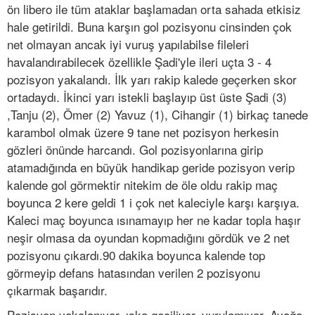
ön libero ile tüm ataklar başlamadan orta sahada etkisiz
hale getirildi. Buna karşın gol pozisyonu cinsinden çok
net olmayan ancak iyi vuruş yapılabilse fileleri
havalandırabilecek özellikle Şadi'yle ileri uçta 3 - 4
pozisyon yakalandı. İlk yarı rakip kalede geçerken skor
ortadaydı. İkinci yarı istekli başlayıp üst üste Şadi (3)
,Tanju (2), Ömer (2) Yavuz (1), Cihangir (1) birkaç tanede
karambol olmak üzere 9 tane net pozisyon herkesin
gözleri önünde harcandı. Gol pozisyonlarına girip
atamadığında en büyük handikap geride pozisyon verip
kalende gol görmektir nitekim de öle oldu rakip maç
boyunca 2 kere geldi 1 i çok net kaleciyle karşı karşıya.
Kaleci maç boyunca ısınamayıp her ne kadar topla haşır
neşir olmasa da oyundan kopmadığını gördük ve 2 net
pozisyonu çıkardı.90 dakika boyunca kalende top
görmeyip defans hatasından verilen 2 pozisyonu
çıkarmak başarıdır.
Pozisyon yakalanıyor, ıska geçiliyor, vurulamıyor, Ayağa