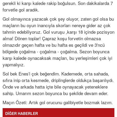
gerekli ki karşı kalede rakip boğulsun. Son dakikalarda 7
forvetle gol aradık.
Gol olmayınca yazacak çok şey oluyor, zaten gol olsa bu
maçların bu oyun inancıyla skorları nereye gider az çok
tahmin edebiliyoruz. Gol vuruşu ,karşı 18 içinde pozisyon
alma! Dönen toplar! Çapraz koşu forvetin olmazsa
olmazıdır geçen hafta ve bu hafta es geçildi ve 3'ncü
bölgede çoğalma - çoğalma - çoğalma. Sezon boyunca
karşı kalede oynacaksak maçları, bu yerleşimleri çok iyi
yapmalıyız.
Sol bek Enes'i çok beğendim. Kademede, orta sahada,
sıfıra inip orta kesmede, driplinglerde oldukça başarılıydı.
Önde ve arkada hatta içte bile oynayacak yeteneklere
sahip. Umarım sezon boyunca bu şekilde devam eder.
Maçın Özeti: Artık gol orucunu galibiyetle bozmak lazım.
DİĞER HABERLER