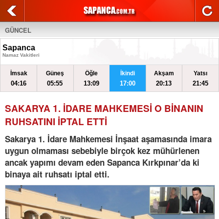
GÜNCEL
Sapanca
Namaz Vakitleri
İmsak
Güneş
Öğle
İkindi
Akşam
Yatsı
04:16
05:55
13:09
17:00
20:13
21:45
SAKARYA 1. İDARE MAHKEMESİ O BİNANIN
RUHSATINI İPTAL ETTİ
Sakarya 1. İdare Mahkemesi İnşaat aşamasında imara
uygun olmaması sebebiyle birçok kez mühürlenen
ancak yapımı devam eden Sapanca Kırkpınar’da ki
binaya ait ruhsatı iptal etti.