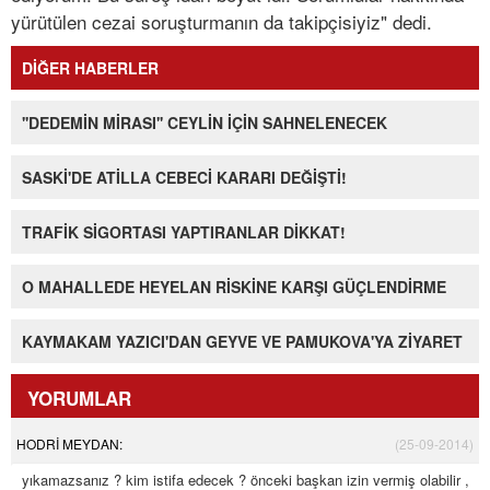
yürütülen cezai soruşturmanın da takipçisiyiz" dedi.
DİĞER HABERLER
''DEDEMİN MİRASI'' CEYLİN İÇİN SAHNELENECEK
SASKİ'DE ATİLLA CEBECİ KARARI DEĞİŞTİ!
TRAFİK SİGORTASI YAPTIRANLAR DİKKAT!
O MAHALLEDE HEYELAN RİSKİNE KARŞI GÜÇLENDİRME
KAYMAKAM YAZICI'DAN GEYVE VE PAMUKOVA'YA ZİYARET
YORUMLAR
HODRİ MEYDAN:
(25-09-2014)
yıkamazsanız ? kim istifa edecek ? önceki başkan izin vermiş olabilir ,