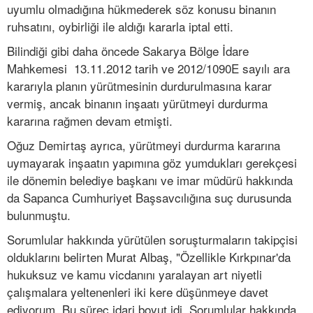
uyumlu olmadığına hükmederek söz konusu binanın
ruhsatını, oybirliği ile aldığı kararla iptal etti.
Bilindiği gibi daha öncede Sakarya Bölge İdare
Mahkemesi 13.11.2012 tarih ve 2012/1090E sayılı ara
kararıyla planın yürütmesinin durdurulmasına karar
vermiş, ancak binanın inşaatı yürütmeyi durdurma
kararına rağmen devam etmişti.
Oğuz Demirtaş ayrıca, yürütmeyi durdurma kararına
uymayarak inşaatın yapımına göz yumdukları gerekçesi
ile dönemin belediye başkanı ve imar müdürü hakkında
da Sapanca Cumhuriyet Başsavcılığına suç durusunda
bulunmuştu.
Sorumlular hakkında yürütülen soruşturmaların takipçisi
olduklarını belirten Murat Albaş, "Özellikle Kırkpınar'da
hukuksuz ve kamu vicdanını yaralayan art niyetli
çalışmalara yeltenenleri iki kere düşünmeye davet
ediyorum. Bu süreç idari boyut idi. Sorumlular hakkında