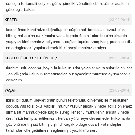
sonuçta tc.temsili ediyor.. görev şimdiki yönetimindir. hz.ömer adaletini
göreceğiz bakalım
KESER:
(23-09-2014)
keseri önce kendimize doğrultup bir düşünmeli bence... mevcut bina
bitmiş hatta bina da kiracılar var... burada önemli olan bu bina civarda
yaşayan kimi rahatsız ediyorsa... dağlar, tepeler karış karış parsellen di ..
ama dağlardaki yapılar demek ki kimseyi rahatsız etmiyor ...
KESER DÖNER SAP DÖNER..,:
(23-09-2014)
ibrahim uslu dönemi ,böyle hukuksuzluklar yalanlar ve talanlar ile anılacak
, anıldıkçada uslunun romatizmaları sızlayacaktır.murat'ıda ayrıca tebrik
ediyorum.
YAŞAR:
(23-09-2014)
ilginç bir durum..devlet onun bunun telefonunu dinlemek ile meşgulken
doğuda yasadışı okul yapılır , mühür vurulur ancak yinede açılış önlemez..
sırma su mahmudiyede kaçak süreç ilerletir , mühürlenir..ancak yinede
üretim izinleri iptal edilemez , kervan yürümeye devam eder kırkpınarda
göz önünde inşaat bitmiş , şimdi kaçak olduğu duyarlı vatandaşlar
tarafından dile getirilmesi sağlanmış.. yazıklar olsun...