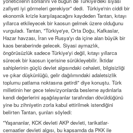
yöneticilerin sonlarını ve bugün de Türkiye'deki siyasi
zafiyeti iyi görmeleri gerekiyor" dedi. Türkiye'nin ciddi bir
ekonomik krizle karşılaşacağını kaydeden Tantan, kıtayı
yıllarca etkileyecek bir kaosun gelmek üzere olduğunu
vurguladı. Tantan, "Türkiye'ye, Orta Doğu, Kafkaslar,
Hazar havzası, İran ve Rusya'yı da içine alan büyük bir
kaos beraberinde gelecek. Siyasi aymazlık,
öngörüsüzlük sadece Türkiye'yi değil, kıtayı yıllarca
sürecek bir kaosun içerisine sürükleyebilir. İktidar
sahiplerinin güçlü devlet algısındaki cehaleti, bilgisizliği
ve çıkar düşkünlüğü, gelir dağılımındaki adaletsizlik
toplumu patlama noktasına getirdi" diye konuştu. Türk
milletinin her gece televizyonlarda besleme aydınlarla
kendi değerlerini aşağılayanlar tarafından dövüldüğünü
yine bu zihniyetin zorla kabul ettirilmek istendiğini
belirten Tantan, şunları söyledi:
"Yaşananlar, KCK devleti AKP devleti, tarikatlar-
cemaatler devleti algısı, bu kapsamda da PKK ile