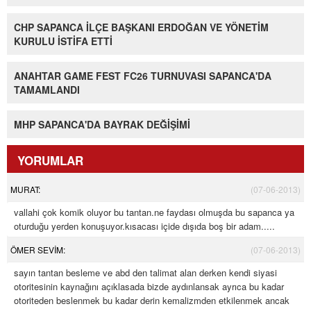
CHP SAPANCA İLÇE BAŞKANI ERDOĞAN VE YÖNETİM
KURULU İSTİFA ETTİ
ANAHTAR GAME FEST FC26 TURNUVASI SAPANCA'DA
TAMAMLANDI
MHP SAPANCA'DA BAYRAK DEĞİŞİMİ
YORUMLAR
MURAT:
(07-06-2013)
vallahi çok komik oluyor bu tantan.ne faydası olmuşda bu sapanca ya
oturduğu yerden konuşuyor.kısacası içide dışıda boş bir adam.....
ÖMER SEVİM:
(07-06-2013)
sayın tantan besleme ve abd den talimat alan derken kendi siyasi
otoritesinin kaynağını açıklasada bizde aydınlansak ayrıca bu kadar
otoriteden beslenmek bu kadar derin kemalizmden etkilenmek ancak