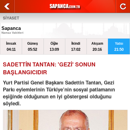
SİYASET
Sapanca
Namaz Vakitleri
İmsak
Güneş
Öğle
İkindi
Akşam
Yatsı
04:11
05:52
13:09
17:02
20:16
21:50
SADETTİN TANTAN: 'GEZİ' SONUN
BAŞLANGICIDIR
Yurt Partisi Genel Başkanı Sadettin Tantan, Gezi
Parkı eylemlerinin Türkiye’nin sosyal patlamanın
eşiğinde olduğunun en iyi göstergesi olduğunu
söyledi.