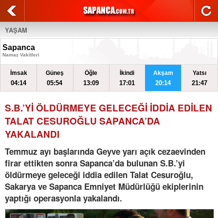
YAŞAM
Sapanca
Namaz Vakitleri
İmsak
Güneş
Öğle
İkindi
Akşam
Yatsı
04:14
05:54
13:09
17:01
20:14
21:47
S.B.’Yİ ÖLDÜRMEYE GELECEĞİ İDDİA EDİLEN
TALAT CESUROĞLU SAPANCA’DA
YAKALANDI
Temmuz ayı başlarında Geyve yarı açık cezaevinden
firar ettikten sonra Sapanca’da bulunan S.B.’yi
öldürmeye geleceği iddia edilen Talat Cesuroğlu,
Sakarya ve Sapanca Emniyet Müdürlüğü ekiplerinin
yaptığı operasyonla yakalandı.