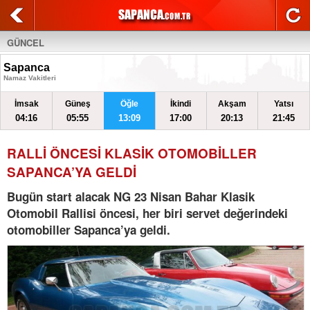
GÜNCEL
Sapanca
Namaz Vakitleri
İmsak
Güneş
Öğle
İkindi
Akşam
Yatsı
04:16
05:55
13:09
17:00
20:13
21:45
RALLİ ÖNCESİ KLASİK OTOMOBİLLER
SAPANCA’YA GELDİ
Bugün start alacak NG 23 Nisan Bahar Klasik
Otomobil Rallisi öncesi, her biri servet değerindeki
otomobiller Sapanca’ya geldi.