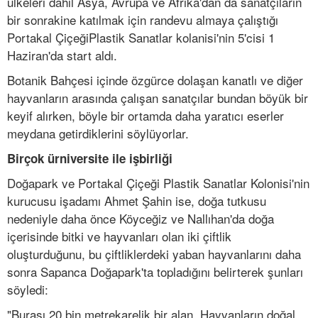
ülkeleri dahil Asya, Avrupa ve Afrika'dan da sanatçıların
bir sonrakine katılmak için randevu almaya çalıştığı
Portakal ÇiçeğiPlastik Sanatlar kolanisi'nin 5'cisi 1
Haziran'da start aldı.
Botanik Bahçesi içinde özgürce dolaşan kanatlı ve diğer
hayvanların arasında çalışan sanatçılar bundan böyük bir
keyif alırken, böyle bir ortamda daha yaratıcı eserler
meydana getirdiklerini söylüyorlar.
Birçok ürniversite ile işbirliği
Doğapark ve Portakal Çiçeği Plastik Sanatlar Kolonisi'nin
kurucusu işadamı Ahmet Şahin ise, doğa tutkusu
nedeniyle daha önce Köyceğiz ve Nallıhan'da doğa
içerisinde bitki ve hayvanları olan iki çiftlik
oluşturduğunu, bu çiftliklerdeki yaban hayvanlarını daha
sonra Sapanca Doğapark'ta topladığını belirterek şunları
söyledi:
"Burası 20 bin metrekarelik bir alan. Hayvanların doğal