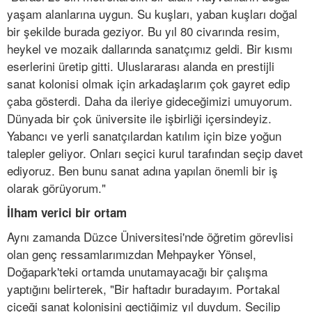
yaşam alanlarına uygun. Su kuşları, yaban kuşları doğal
bir şekilde burada geziyor. Bu yıl 80 civarında resim,
heykel ve mozaik dallarında sanatçımız geldi. Bir kısmı
eserlerini üretip gitti. Uluslararası alanda en prestijli
sanat kolonisi olmak için arkadaşlarım çok gayret edip
çaba gösterdi. Daha da ileriye gideceğimizi umuyorum.
Dünyada bir çok üniversite ile işbirliği içersindeyiz.
Yabancı ve yerli sanatçılardan katılım için bize yoğun
talepler geliyor. Onları seçici kurul tarafından seçip davet
ediyoruz. Ben bunu sanat adına yapılan önemli bir iş
olarak görüyorum."
İlham verici bir ortam
Aynı zamanda Düzce Üniversitesi'nde öğretim görevlisi
olan genç ressamlarımızdan Mehpayker Yönsel,
Doğapark'teki ortamda unutamayacağı bir çalışma
yaptığını belirterek, "Bir haftadır buradayım. Portakal
çiçeği sanat kolonisini geçtiğimiz yıl duydum. Seçilip