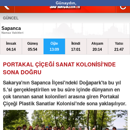
Günaydın,
Güzel bir gün geçirmeni dileriz.
Bugün hava nasıl olacak? Tıkla öğren
GÜNCEL
Sapanca
Namaz Vakitleri
İmsak
Güneş
Öğle
İkindi
Akşam
Yatsı
04:14
05:54
13:09
17:01
20:14
21:47
PORTAKAL ÇİÇEĞİ SANAT KOLONİSİ'NDE
SONA DOĞRU
Sakarya'nın Sapanca İlçesi'ndeki Doğapark'ta bu yıl
5.'si gerçekleştirilen ve bu süre içinde dünyanın en
çok tanınan sanat kolonileri arasına giren Portakal
Çiçeği Plastik Sanatlar Kolonisi'nde sona yaklaşılıyor.