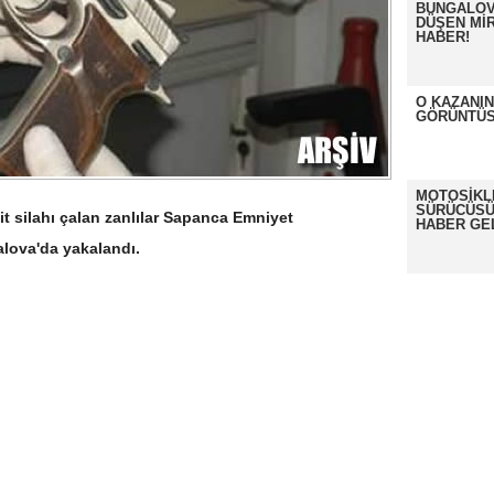
BUNGALOV
DÜŞEN MİR
HABER!
O KAZANI
GÖRÜNTÜS
MOTOSİKL
SÜRÜCÜSÜ
t silahı çalan zanlılar Sapanca Emniyet
HABER GE
lova'da yakalandı.