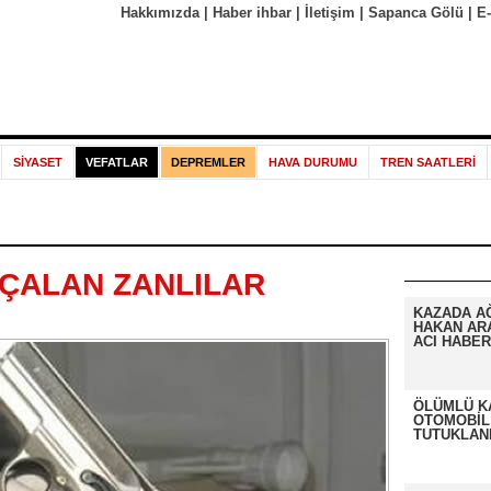
Hakkımızda
|
Haber ihbar
|
İletişim
|
Sapanca Gölü
|
E
SİYASET
VEFATLAR
DEPREMLER
HAVA DURUMU
TREN SAATLERİ
I ÇALAN ZANLILAR
KAZADA A
HAKAN AR
ACI HABER
ÖLÜMLÜ K
OTOMOBİL
TUTUKLAN