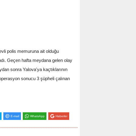
vli polis memuruna ait olduğu
andı. Geçen hafta meydana gelen olay
laydan sonra Yalova'ya kaçtıklarının
n operasyon sonucu 3 şüpheli çalınan
E-mail
WhatsApp
Haberler