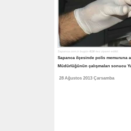
Sapanca.com.tr bugün
616
kez ziyaret edildi.
Sapanca ilçesinde polis memuruna ai
Müdürlüğünün çalışmaları sonucu Ya
28 Ağustos 2013 Çarsamba