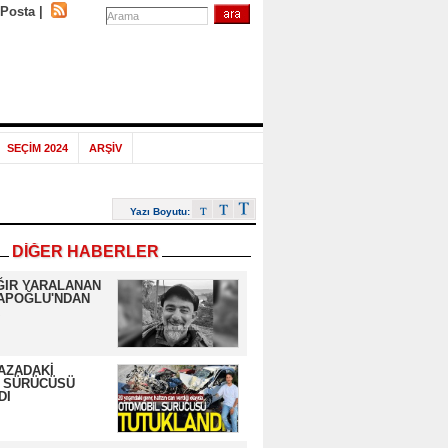
-Posta
|
SEÇİM 2024
ARŞİV
Yazı Boyutu:
DİĞER HABERLER
ĞIR YARALANAN
APOĞLU'NDAN
AZADAKİ
 SÜRÜCÜSÜ
DI