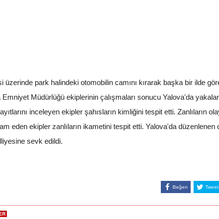
erinde park halindeki otomobilin camını kırarak başka bir ilde göre
nca Emniyet Müdürlüğü ekiplerinin çalışmaları sonucu Yalova'da yakal
tlarını inceleyen ekipler şahısların kimliğini tespit etti. Zanlıların o
am eden ekipler zanlıların ikametini tespit etti. Yalova'da düzenlene
liyesine sevk edildi.
Beğen
Tweet