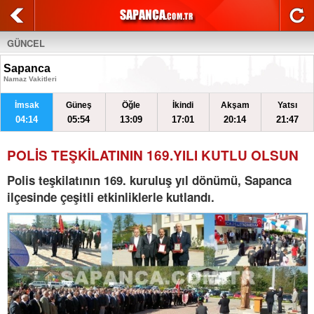
GÜNCEL
Sapanca
Namaz Vakitleri
İmsak
Güneş
Öğle
İkindi
Akşam
Yatsı
04:14
05:54
13:09
17:01
20:14
21:47
POLİS TEŞKİLATININ 169.YILI KUTLU OLSUN
Polis teşkilatının 169. kuruluş yıl dönümü, Sapanca
ilçesinde çeşitli etkinliklerle kutlandı.