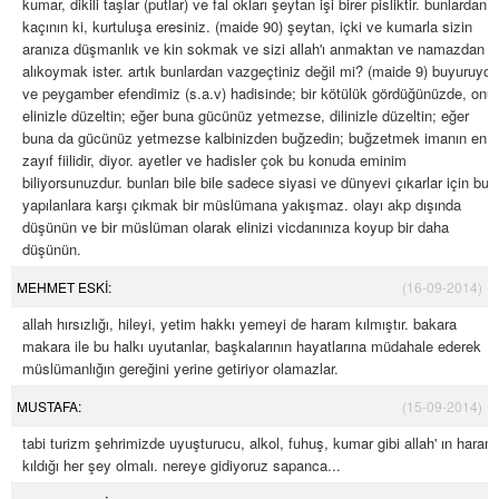
kumar, dikili taşlar (putlar) ve fal okları şeytan işi birer pisliktir. bunlardan
kaçının ki, kurtuluşa eresiniz. (maide 90) şeytan, içki ve kumarla sizin
aranıza düşmanlık ve kin sokmak ve sizi allah'ı anmaktan ve namazdan
alıkoymak ister. artık bunlardan vazgeçtiniz değil mi? (maide 9) buyuruyor
ve peygamber efendimiz (s.a.v) hadisinde; bir kötülük gördüğünüzde, onu
elinizle düzeltin; eğer buna gücünüz yetmezse, dilinizle düzeltin; eğer
buna da gücünüz yetmezse kalbinizden buğzedin; buğzetmek imanın en
zayıf fiilidir, diyor. ayetler ve hadisler çok bu konuda eminim
biliyorsunuzdur. bunları bile bile sadece siyasi ve dünyevi çıkarlar için bu
yapılanlara karşı çıkmak bir müslümana yakışmaz. olayı akp dışında
düşünün ve bir müslüman olarak elinizi vicdanınıza koyup bir daha
düşünün.
MEHMET ESKİ:
(16-09-2014)
allah hırsızlığı, hileyi, yetim hakkı yemeyi de haram kılmıştır. bakara
makara ile bu halkı uyutanlar, başkalarının hayatlarına müdahale ederek
müslümanlığın gereğini yerine getiriyor olamazlar.
MUSTAFA:
(15-09-2014)
tabi turizm şehrimizde uyuşturucu, alkol, fuhuş, kumar gibi allah' ın haram
kıldığı her şey olmalı. nereye gidiyoruz sapanca...