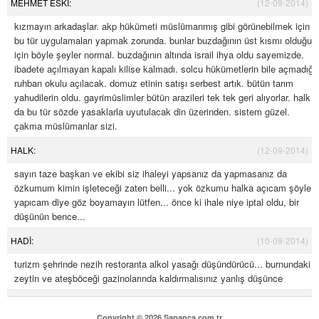
MEHMET ESKİ:
(12-09-2014)
kızmayın arkadaşlar. akp hükümeti müslümanmış gibi görünebilmek için
bu tür uygulamaları yapmak zorunda. bunlar buzdağının üst kısmı olduğu
için böyle şeyler normal. buzdağının altında israil ihya oldu sayemizde.
ibadete açılmayan kapalı kilise kalmadı. solcu hükümetlerin bile açmadığı
ruhban okulu açılacak. domuz etinin satışı serbest artık. bütün tarım
yahudilerin oldu. gayrimüslimler bütün arazileri tek tek geri alıyorlar. halk
da bu tür sözde yasaklarla uyutulacak din üzerinden. sistem güzel.
çakma müslümanlar sizi.
HALK:
(12-09-2014)
sayın taze başkan ve ekibi siz ihaleyi yapsanız da yapmasanız da
özkumum kimin işleteceği zaten belli... yok özkumu halka açıcam şöyle
yapıcam diye göz boyamayın lütfen... önce ki ihale niye iptal oldu, bir
düşünün bence...
HADİ:
(10-09-2014)
turizm şehrinde nezih restoranta alkol yasağı düşündürücü... burnundaki
zeytin ve ateşböceği gazinolarında kaldırmalısınız yanlış düşünce
Copyright © 2026 Sapanca.com.tr