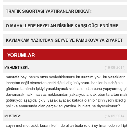
TRAFİK SİGORTASI YAPTIRANLAR DİKKAT!
O MAHALLEDE HEYELAN RİSKİNE KARŞI GÜÇLENDİRME
KAYMAKAM YAZICI'DAN GEYVE VE PAMUKOVA'YA ZİYARET
YORUMLAR
MEHMET ESKİ:
(16-09-2014)
mustafa bey, benim sizin soylediklerinize bir itirazım yok. bu yasakların
inançtan değil siyaseten getirildiğini düşünüyorum. bazıları buzdağının
görünen tarafında içkiyi yasaklayarak ve inancından bunu yapıyormuş gibi
davranarak halkı hassas noktasından yakalıyor. ancak obur taraftan malı
götürüyor. aşağıda içkiyi yasaklayacak kafada olan bir zihniyetin izlediği
politika sonucunda olan gerçekleri yazdım. bunlara ne diyeceksiniz?
MUSTAFA:
(16-09-2014)
sayın mehmet eski; kuranı kerimde allah teala (c.c.) ey iman edenler! içki,