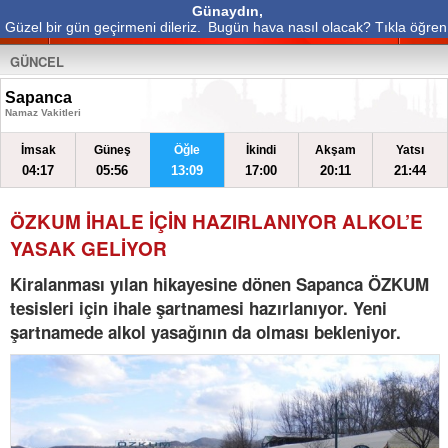
Günaydın,
Güzel bir gün geçirmeni dileriz.
Bugün hava nasıl olacak? Tıkla öğren
GÜNCEL
Sapanca
Namaz Vakitleri
İmsak
Güneş
Öğle
İkindi
Akşam
Yatsı
04:17
05:56
13:09
17:00
20:11
21:44
ÖZKUM İHALE İÇİN HAZIRLANIYOR ALKOL’E
YASAK GELİYOR
Kiralanması yılan hikayesine dönen Sapanca ÖZKUM
tesisleri için ihale şartnamesi hazırlanıyor. Yeni
şartnamede alkol yasağının da olması bekleniyor.