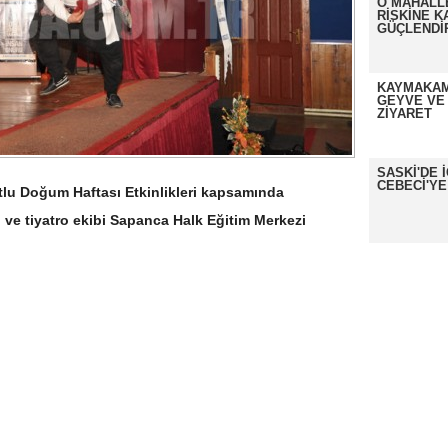
O MAHALL
RİSKİNE K
GÜÇLENDİ
KAYMAKAM
GEYVE VE
ZİYARET
SASKİ'DE 
CEBECİ'YE
lu Doğum Haftası Etkinlikleri kapsamında
e tiyatro ekibi Sapanca Halk Eğitim Merkezi