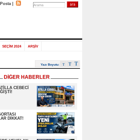
-Posta
|
SEÇİM 2024
ARŞİV
Yazı Boyutu:
DİĞER HABERLER
ATİLLA CEBECİ
ĞİŞTİ!
GORTASI
AR DİKKAT!