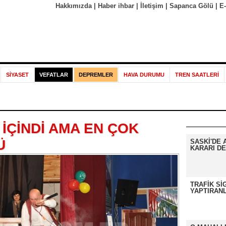
Hakkımızda
|
Haber ihbar
|
İletişim
|
Sapanca Gölü
|
E
SİYASET
VEFATLAR
DEPREMLER
HAVA DURUMU
TREN SAATLERİ
İÇİNDİ AMA EN ÇOK
Ü
SASKİ'DE 
KARARI DE
TRAFİK Sİ
YAPTIRANL