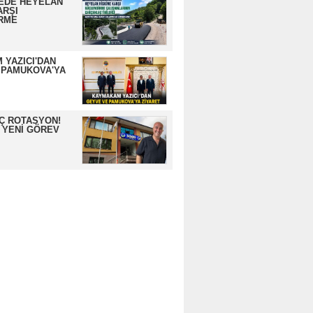
EDE HEYELAN
ARŞI
RME
 YAZICI'DAN
 PAMUKOVA'YA
İÇ ROTASYON!
 YENİ GÖREV