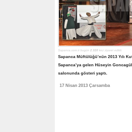
Sapanca.com.tr bugün
2.320
kez ziyaret edildi.
Sapanca Müftülüğü’nün 2013 Yılı Kut
Sapanca’ya gelen Hüseyin Goncagül v
salonunda gösteri yaptı.
17 Nisan 2013 Çarsamba