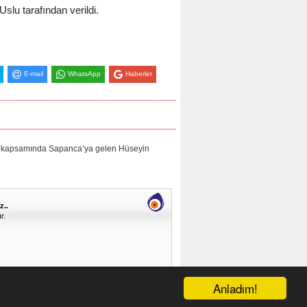
slu tarafından verildi.
E-mail
WhatsApp
Haberler
 kapsamında Sapanca’ya gelen Hüseyin
z..
r.
Anladım!