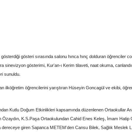
 gösterdiği gösteri sırasında salonu hınca hınç dolduran öğrenciler c
a sinevizyon gösterimi, Kur'an-ı Kerim tilaveti, naat okuma, canlandı
eri sunuldu.
ilköğretim öğrencilerini yarıştıran Hüseyin Goncagül ve ekibi, öğrenc
dan Kutlu Doğum Etkinlikleri kapsamında düzenlenen Ortaokullar Ara
 Özaydın, K.S.Paşa Ortaokulundan Cahid Enes Keleş, İmam Hatip Or
ereceye giren Sapanca METEM'den Cansu Bilek, Sağlık Meslek Lis