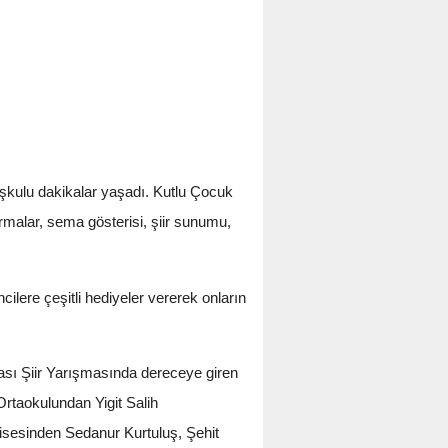
oşkulu dakikalar yaşadı. Kutlu Çocuk
rmalar, sema gösterisi, şiir sunumu,
ilere çeşitli hediyeler vererek onların
sı Şiir Yarışmasında dereceye giren
taokulundan Yigit Salih
esinden Sedanur Kurtuluş, Şehit