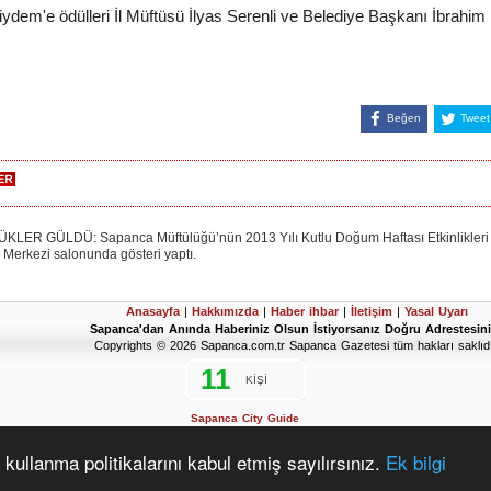
dem'e ödülleri İl Müftüsü İlyas Serenli ve Belediye Başkanı İbrahim U
Beğen
Tweet
 GÜLDÜ: Sapanca Müftülüğü’nün 2013 Yılı Kutlu Doğum Haftası Etkinlikleri
 Merkezi salonunda gösteri yaptı.
Anasayfa
|
Hakkımızda
|
Haber ihbar
|
İletişim
|
Yasal Uyarı
Sapanca'dan Anında Haberiniz Olsun İstiyorsanız Doğru Adrestesini
Copyrights © 2026 Sapanca.com.tr Sapanca Gazetesi tüm hakları saklıdı
Sapanca City Guide
2019 Sapanca Seçim Sonuçları
D'Hondt Meclis Üye Dağılımı Hesaplama Aracı
kullanma politikalarını kabul etmiş sayılırsınız.
Ek bilgi
www.vahitarapoglu.tr