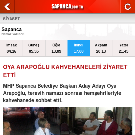
SİYASET
Sapanca
Namaz Vakitleri
İmsak
Güneş
Öğle
İkindi
Akşam
Yatsı
04:16
05:55
13:09
17:00
20:13
21:45
OYA ARAPOĞLU KAHVEHANELERİ ZİYARET
ETTİ
MHP Sapanca Belediye Başkan Aday Adayı Oya
Arapoğlu, teravih namazı sonrası hemşehrileriyle
kahvehanede sohbet etti.