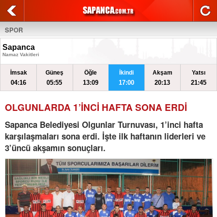
SPOR
Sapanca
Namaz Vakitleri
İmsak
Güneş
Öğle
İkindi
Akşam
Yatsı
04:16
05:55
13:09
17:00
20:13
21:45
OLGUNLARDA 1’İNCİ HAFTA SONA ERDİ
Sapanca Belediyesi Olgunlar Turnuvası, 1’inci hafta
karşılaşmaları sona erdi. İşte ilk haftanın liderleri ve
3’üncü akşamın sonuçları.