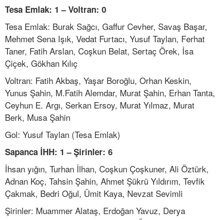
Tesa Emlak: 1 – Voltran: 0
Tesa Emlak: Burak Sağcı, Gaffur Cevher, Savaş Başar,
Mehmet Sena Işık, Vedat Furtacı, Yusuf Taylan, Ferhat
Taner, Fatih Arslan, Coşkun Belat, Sertaç Örek, İsa
Çiçek, Gökhan Kılıç
Voltran: Fatih Akbaş, Yaşar Boroğlu, Orhan Keskin,
Yunus Şahin, M.Fatih Alemdar, Murat Şahin, Erhan Tanta,
Ceyhun E. Argı, Serkan Ersoy, Murat Yılmaz, Murat
Berk, Musa Şahin
Gol: Yusuf Taylan (Tesa Emlak)
Sapanca İHH: 1 – Şirinler: 6
İhsan yığın, Turhan İlhan, Coşkun Çoşkuner, Ali Öztürk,
Adnan Koç, Tahsin Şahin, Ahmet Şükrü Yıldırım, Tevfik
Çakmak, Bedri Oğul, Ümit Kaya, Nevzat Sevimli
Şirinler: Muammer Alataş, Erdoğan Yavuz, Derya