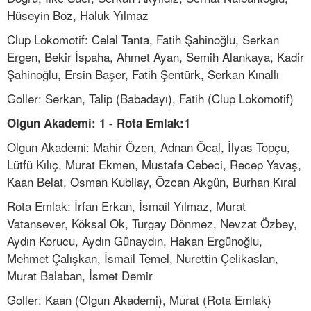
Hüseyin Boz, Haluk Yılmaz
Clup Lokomotif: Celal Tanta, Fatih Şahinoğlu, Serkan
Ergen, Bekir İspaha, Ahmet Ayan, Semih Alankaya, Kadir
Şahinoğlu, Ersin Başer, Fatih Şentürk, Serkan Kınallı
Goller: Serkan, Talip (Babadayı), Fatih (Clup Lokomotif)
Olgun Akademi: 1 - Rota Emlak:1
Olgun Akademi: Mahir Özen, Adnan Öcal, İlyas Topçu,
Lütfü Kılıç, Murat Ekmen, Mustafa Cebeci, Recep Yavaş,
Kaan Belat, Osman Kubilay, Özcan Akgün, Burhan Kıral
Rota Emlak: İrfan Erkan, İsmail Yılmaz, Murat
Vatansever, Köksal Ok, Turgay Dönmez, Nevzat Özbey,
Aydın Korucu, Aydın Günaydın, Hakan Ergünoğlu,
Mehmet Çalışkan, İsmail Temel, Nurettin Çelikaslan,
Murat Balaban, İsmet Demir
Goller: Kaan (Olgun Akademi), Murat (Rota Emlak)