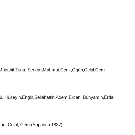
 Mücahit,Tuna, Serkan,Mahmut,Cenk,Ogün,Celal,Cem
rü, Hüseyin,Engin,Sellahattin,Adem,Ercan, Bünyamin,Erdal
rkan, Celal, Cem.(Sapanca 1837)