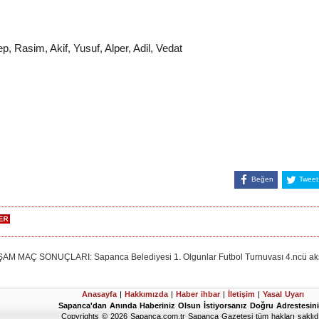
ep, Rasim, Akif, Yusuf, Alper, Adil, Vedat
Beğen
Tweet
AÇ SONUÇLARI: Sapanca Belediyesi 1. Olgunlar Futbol Turnuvası 4.ncü akş
Anasayfa
|
Hakkımızda
|
Haber ihbar
|
İletişim
|
Yasal Uyarı
Sapanca'dan Anında Haberiniz Olsun İstiyorsanız Doğru Adrestesini
Copyrights © 2026 Sapanca.com.tr Sapanca Gazetesi tüm hakları saklıdı