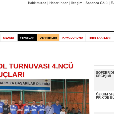
Hakkımızda
|
Haber ihbar
|
İletişim
|
Sapanca Gölü
|
E
SİYASET
VEFATLAR
DEPREMLER
HAVA DURUMU
TREN SAATLERİ
L TURNUVASI 4.NCÜ
UÇLARI
SOFDER'D
DEĞİŞİMİ
ÖZKUM SP
PRİX'DE B