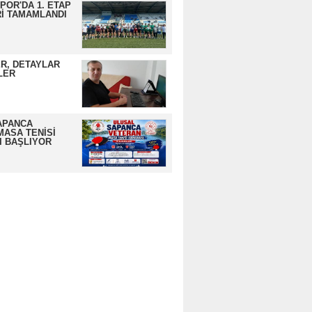
OR'DA 1. ETAP
İ TAMAMLANDI
R, DETAYLAR
LER
APANCA
MASA TENİSİ
I BAŞLIYOR