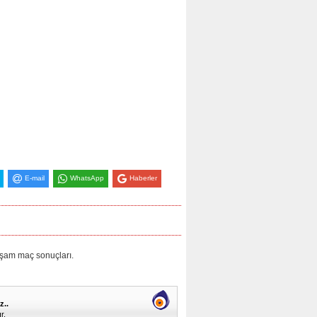
E-mail
WhatsApp
Haberler
am maç sonuçları.
z..
r.