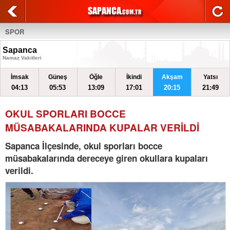
SPOR
Sapanca
Namaz Vakitleri
İmsak
Güneş
Öğle
İkindi
Akşam
Yatsı
04:13
05:53
13:09
17:01
20:15
21:49
OKUL SPORLARI BOCCE
MÜSABAKALARINDA KUPALAR VERİLDİ
Sapanca İlçesinde, okul sporları bocce
müsabakalarında dereceye giren okullara kupaları
verildi.