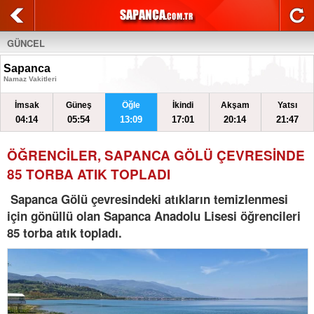
GÜNCEL
Sapanca
Namaz Vakitleri
İmsak
Güneş
Öğle
İkindi
Akşam
Yatsı
04:14
05:54
13:09
17:01
20:14
21:47
ÖĞRENCİLER, SAPANCA GÖLÜ ÇEVRESİNDE
85 TORBA ATIK TOPLADI
Sapanca Gölü çevresindeki atıkların temizlenmesi
için gönüllü olan Sapanca Anadolu Lisesi öğrencileri
85 torba atık topladı.