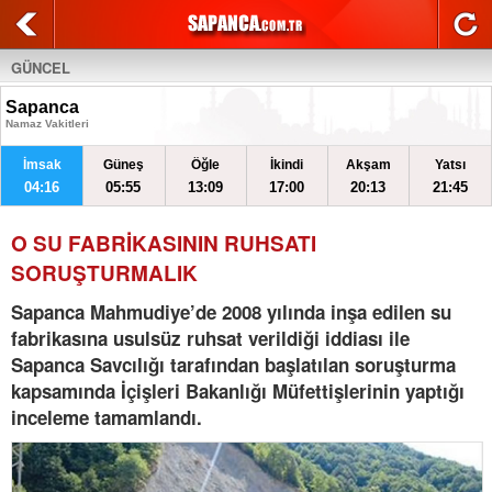
GÜNCEL
Sapanca
Namaz Vakitleri
İmsak
Güneş
Öğle
İkindi
Akşam
Yatsı
04:16
05:55
13:09
17:00
20:13
21:45
O SU FABRİKASININ RUHSATI
SORUŞTURMALIK
Sapanca Mahmudiye’de 2008 yılında inşa edilen su
fabrikasına usulsüz ruhsat verildiği iddiası ile
Sapanca Savcılığı tarafından başlatılan soruşturma
kapsamında İçişleri Bakanlığı Müfettişlerinin yaptığı
inceleme tamamlandı.