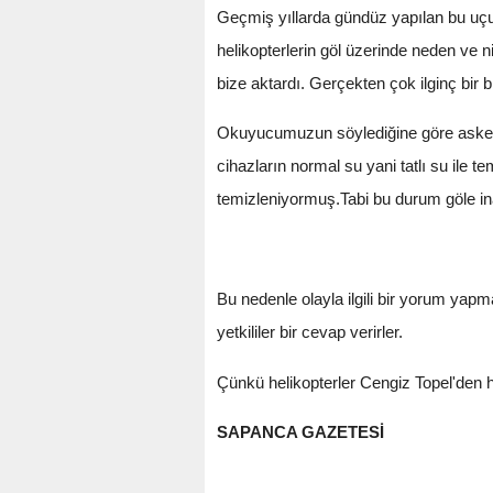
Geçmiş yıllarda gündüz yapılan bu uçu
helikopterlerin göl üzerinde neden ve n
bize aktardı. Gerçekten çok ilginç bir 
Okuyucumuzun söylediğine göre askeri h
cihazların normal su yani tatlı su ile
temizleniyormuş.Tabi bu durum göle ina
Bu nedenle olayla ilgili bir yorum yap
yetkililer bir cevap verirler.
Çünkü helikopterler Cengiz Topel'den h
SAPANCA GAZETESİ