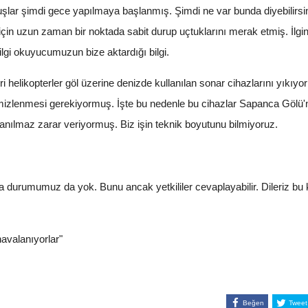
şlar şimdi gece yapılmaya başlanmış. Şimdi ne var bunda diyebilirs
için uzun zaman bir noktada sabit durup uçtuklarını merak etmiş. İlginç
bilgi okuyucumuzun bize aktardığı bilgi.
elikopterler göl üzerine denizde kullanılan sonar cihazlarını yıkıyo
 temizlenmesi gerekiyormuş. İşte bu nedenle bu cihazlar Sapanca Gölü'
nılmaz zarar veriyormuş. Biz işin teknik boyutunu bilmiyoruz.
ma durumumuz da yok. Bunu ancak yetkililer cevaplayabilir. Dileriz bu
avalanıyorlar"
Beğen
Tweet