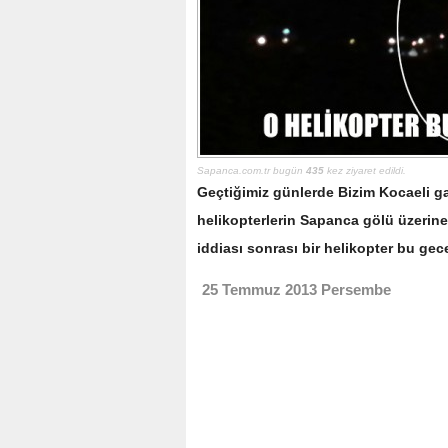
Sapanca.com.tr bugün
435
kez ziyaret edildi.
Geçtiğimiz günlerde Bizim Kocaeli ga
helikopterlerin Sapanca gölü üzerine 
iddiası sonrası bir helikopter bu gece
25 Temmuz 2013 Persembe