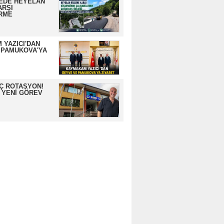
EDE HEYELAN
ARŞI
RME
 YAZICI'DAN
 PAMUKOVA'YA
İÇ ROTASYON!
 YENİ GÖREV