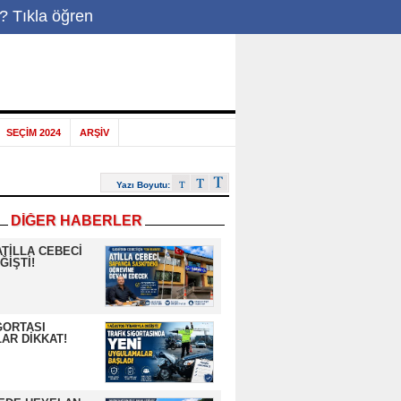
? Tıkla öğren
-Posta
|
SEÇİM 2024
ARŞİV
Yazı Boyutu:
DİĞER HABERLER
ATİLLA CEBECİ
ĞİŞTİ!
GORTASI
AR DİKKAT!