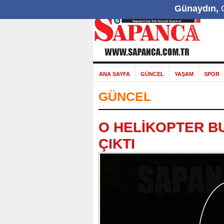
Günaydın,
G
ANA SAYFA
GÜNCEL
YAŞAM
SPOR
GÜNCEL
O HELİKOPTER B
ÇIKTI