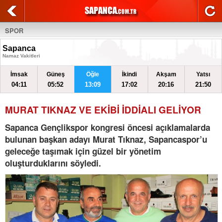
SPOR
Sapanca
Namaz Vakitleri
İmsak
Güneş
Öğle
İkindi
Akşam
Yatsı
04:11
05:52
13:09
17:02
20:16
21:50
MURAT TIKNAZ VE EKİBİ İDDİALI GELİYOR
Sapanca Gençlikspor kongresi öncesi açıklamalarda
bulunan başkan adayı Murat Tıknaz, Sapancaspor’u
geleceğe taşımak için güzel bir yönetim
oluşturduklarını söyledi.