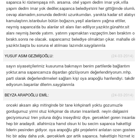
sapanca ki rüstempaşa mh. arsama. otel yapım dedim imar yok,villa
yapım dedim imar yok dediler,sapanca belediye'sini her gittiğimde olumlu
cevap alamadım,sonunda dedimki uzunkumdan. yanıkta kadar sit alatıysa
kamulaştırın.istanbulun bütün boğazını,yeşil alanlarını yağma ettiler,
neymiş sapanca'da bu alanlar sit alanı ilan ediliyor.yazıktır.günahtır.sit
alanı neymiş.bende yatırm. yatırım yapmaktan vazgeçtim.ben bıraktım o
bıraktı.sonra ne olacak. sapancamız belediye olmaktan çıkar. mahalle olur
yazıktır.başta bu soruna el atılması lazımdır.saygılarımla
YUSUF ASIM GEZMİŞOĞLU:
(24-03-2014)
sayın siyasetçilerimiz kusuruma bakmayın benim partilerde bağlantım
yoktur.ama sapancamıza dışardan gözlüyorum değerlendiriyorum.mhp.
parti olarak değerlendirmeleri sağlam kişi oya arapoğlu hanfendiyi. takdir
ediyorum.başarılar dilerim.saygılarımla
BEYZA ARAPOĞLU EMİL:
(24-03-2014)
onceki aksam akp mitinginde bir tane kirkpinarli yoktu gozumuzle
gordugumuz yirmi otuz kirkpinar da oturan insanlardi. neyin dalgasini
geciyorsunuz tren yoluna doğru inseydiniz diye. gercekleri goren insanlar
hep bir aradaydi. allahimiza hamd olsun ki bu secim sapanca hakettigi
liderin pesinden gidiyor. oya arapoğlu gibi projelerini anlatan ozen gosteren
hic bir aday daha yok. gerceklerk gor artik sapanca. hakettigin hizmet icin