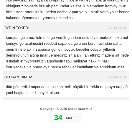
olduğunuz bölgede bile ak parti kadar kalabalık olamadınz.konvoyunuz
bile 1 saat rotarlı kalktı neden acaba.2.partiye bi koltuk vermiyolar bence
bukadar uğraşmayın, yormayın kendinizi..
AYDİN TOKER:
(24-03-2014)
kuruyan golumuz icin onerge verdik gundem dolu diye merkezi hukumet
konuyu gorusulmesini reddetti sapanca golunun kurumasindan daha
onemli ne olabilir sapanca gol icin buyuk bedeller oduyor yillardir
demiryolunun altina imar vermediniz sit alani ilan ettiniz madem sit neden
istimlak etmiyorsunuz vatandasin tapu mulkiyet hakkini nasil
koruyacaksiniz bravo oya hanim tebrikler kadinlarin ve erkeklerin efesi
SERKAN TANTA:
(24-03-2014)
dün gösterdiki sapancanın balkanı belli.büyük bir farkla mhp oya arapoğlu
yeni başkanımızdır.hayırlı olsun.
Copyright © 2026 Sapanca.com.tr