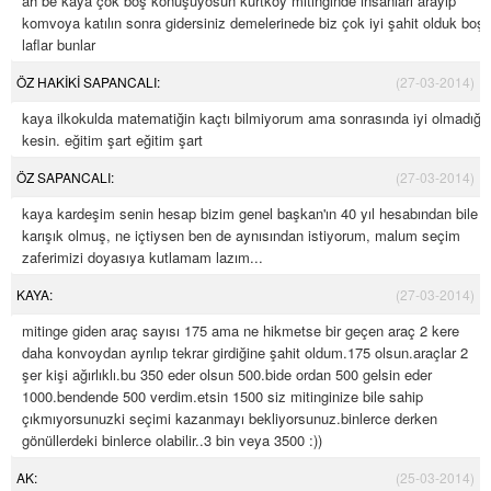
ah be kaya çok boş konuşuyosun kurtköy mitinginde insanları arayıp
komvoya katılın sonra gidersiniz demelerinede biz çok iyi şahit olduk boş
laflar bunlar
ÖZ HAKİKİ SAPANCALI:
(27-03-2014)
kaya ilkokulda matematiğin kaçtı bilmiyorum ama sonrasında iyi olmadığı
kesin. eğitim şart eğitim şart
ÖZ SAPANCALI:
(27-03-2014)
kaya kardeşim senin hesap bizim genel başkan'ın 40 yıl hesabından bile
karışık olmuş, ne içtiysen ben de aynısından istiyorum, malum seçim
zaferimizi doyasıya kutlamam lazım...
KAYA:
(27-03-2014)
mitinge giden araç sayısı 175 ama ne hikmetse bir geçen araç 2 kere
daha konvoydan ayrılıp tekrar girdiğine şahit oldum.175 olsun.araçlar 2
şer kişi ağırlıklı.bu 350 eder olsun 500.bide ordan 500 gelsin eder
1000.bendende 500 verdim.etsin 1500 siz mitinginize bile sahip
çıkmıyorsunuzki seçimi kazanmayı bekliyorsunuz.binlerce derken
gönüllerdeki binlerce olabilir..3 bin veya 3500 :))
AK:
(25-03-2014)