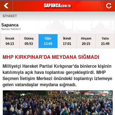
SİYASET
Sapanca
Namaz Vakitleri
İmsak
Güneş
Öğle
İkindi
Akşam
Yatsı
04:13
05:53
13:09
17:01
20:15
21:49
MHP KIRKPINAR'DA MEYDANA SIĞMADI
Milliyetçi Hareket Partisi Kırkpınar'da binlerce kişinin
katılımıyla açık hava toplantısı gerçekleştirdi. MHP
Seçmen İletişim Merkezi önündeki toplantıyı izlemeye
gelen vatandaşlar meydana sığmadı.