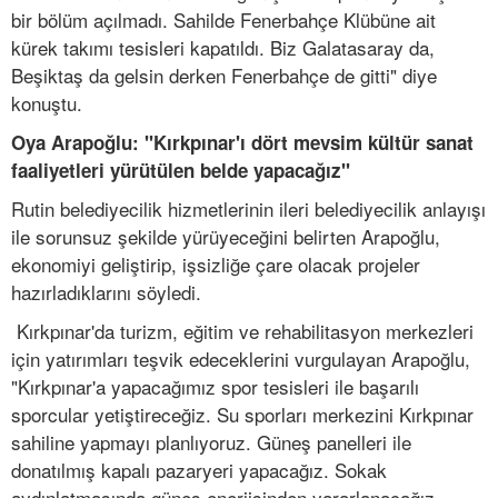
bir bölüm açılmadı. Sahilde Fenerbahçe Klübüne ait
kürek takımı tesisleri kapatıldı. Biz Galatasaray da,
Beşiktaş da gelsin derken Fenerbahçe de gitti" diye
konuştu.
Oya Arapoğlu: "Kırkpınar'ı dört mevsim kültür sanat
faaliyetleri yürütülen belde yapacağız"
Rutin belediyecilik hizmetlerinin ileri belediyecilik anlayışı
ile sorunsuz şekilde yürüyeceğini belirten Arapoğlu,
ekonomiyi geliştirip, işsizliğe çare olacak projeler
hazırladıklarını söyledi.
Kırkpınar'da turizm, eğitim ve rehabilitasyon merkezleri
için yatırımları teşvik edeceklerini vurgulayan Arapoğlu,
"Kırkpınar'a yapacağımız spor tesisleri ile başarılı
sporcular yetiştireceğiz. Su sporları merkezini Kırkpınar
sahiline yapmayı planlıyoruz. Güneş panelleri ile
donatılmış kapalı pazaryeri yapacağız. Sokak
aydınlatmasında güneş enerjisinden yararlanacağız.