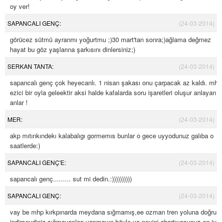
oy ver!
SAPANCALI GENÇ:
(24-03-2014)
görücez sütmü ayranmı yoğurtmu ;)30 mart'tan sonra;)ağlama değmez
hayat bu göz yaşlarına şarkısını dinlersiniz;)
SERKAN TANTA:
(24-03-2014)
sapancalı genç çok heyecanlı. 1 nisan şakası onu çarpacak az kaldı. mhp
ezici bir oyla geleektir aksi halde kafalarda soru işaretleri oluşur anlayan
anlar !
MER:
(24-03-2014)
akp mıtınkındekı kalabalıgı gormemıs bunlar o gece uyyodunuz galıba o
saatlerde:)
SAPANCALI GENÇ'E:
(24-03-2014)
sapancalı genç......... sut mi dedin.:))))))))))
SAPANCALI GENÇ:
(24-03-2014)
vay be mhp kırkpınarda meydana sığmamış,ee ozman tren yoluna doğru
indirseydiniz sığmayanları.yapmayın böyle ya neyini abartıyosunuz en iyi