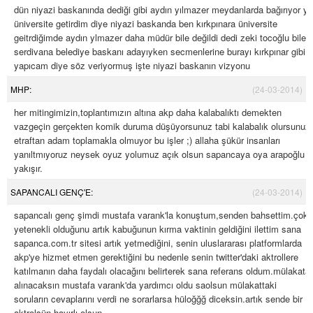
dün niyazi baskanında dediği gibi aydın yılmazer meydanlarda bağırıyor ya
üniversite getirdim diye niyazi baskanda ben kırkpınara üniversite
geitrdiğimde aydın ylmazer daha müdür bile değildi dedi zeki tocoğlu bile
serdivana belediye baskanı adayıyken secmenlerine burayı kırkpınar gibi
yapıcam diye söz veriyormuş işte niyazi baskanın vizyonu
MHP:
(24-03-2014)
her mitingimizin,toplantımızın altına akp daha kalabalıktı demekten
vazgeçin gerçekten komik duruma düşüyorsunuz tabi kalabalık olursunuz
etraftan adam toplamakla olmuyor bu işler ;) allaha şükür insanları
yanıltmıyoruz neysek oyuz yolumuz açık olsun sapancaya oya arapoğlu
yakışır.
SAPANCALI GENÇ'E:
(24-03-2014)
sapancalı genç şimdi mustafa varank'la konuştum,senden bahsettim.çok
yetenekli olduğunu artık kabuğunun kırma vaktinin geldiğini ilettim sana
sapanca.com.tr sitesi artık yetmediğini, senin uluslararası platformlarda
akp'ye hizmet etmen gerektiğini bu nedenle senin twitter'daki aktrollere
katılmanın daha faydalı olacağını belirterek sana referans oldum.mülakata
alınacaksın mustafa varank'da yardımcı oldu saolsun mülakattaki
soruların cevaplarını verdi ne sorarlarsa hüloğğğ diceksin.artık sende bir
aktrolsün hayırlı olsun.