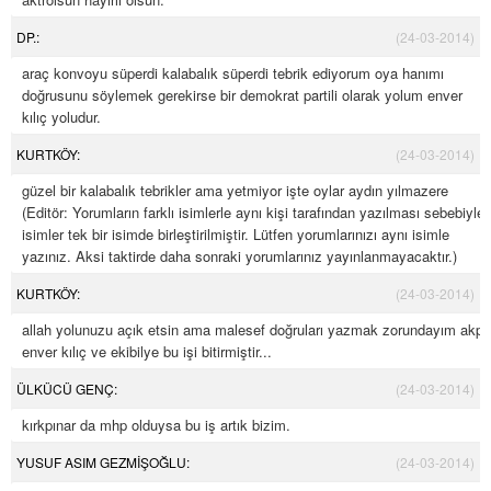
DP.:
(24-03-2014)
araç konvoyu süperdi kalabalık süperdi tebrik ediyorum oya hanımı
doğrusunu söylemek gerekirse bir demokrat partili olarak yolum enver
kılıç yoludur.
KURTKÖY:
(24-03-2014)
güzel bir kalabalık tebrikler ama yetmiyor işte oylar aydın yılmazere
(Editör: Yorumların farklı isimlerle aynı kişi tarafından yazılması sebebiyle
isimler tek bir isimde birleştirilmiştir. Lütfen yorumlarınızı aynı isimle
yazınız. Aksi taktirde daha sonraki yorumlarınız yayınlanmayacaktır.)
KURTKÖY:
(24-03-2014)
allah yolunuzu açık etsin ama malesef doğruları yazmak zorundayım akp
enver kılıç ve ekibilye bu işi bitirmiştir...
ÜLKÜCÜ GENÇ:
(24-03-2014)
kırkpınar da mhp olduysa bu iş artık bizim.
YUSUF ASIM GEZMİŞOĞLU:
(24-03-2014)