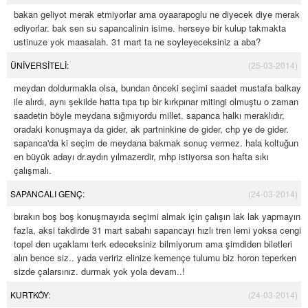
bakan geliyot merak etmiyorlar ama oyaarapoglu ne diyecek diye merak
ediyorlar. bak sen su sapancalinin isime. herseye bir kulup takmakta
ustinuze yok maasalah. 31 mart ta ne soyleyeceksiniz a aba?
ÜNİVERSİTELİ:
(25-03-2014)
meydan doldurmakla olsa, bundan önceki seçimi saadet mustafa balkaya
ile alırdı, aynı şekilde hatta tıpa tıp bir kırkpınar mitingi olmuştu o zaman
saadetin böyle meydana sığmıyordu millet. sapanca halkı meraklıdır,
oradaki konuşmaya da gider, ak partninkine de gider, chp ye de gider.
sapanca'da ki seçim de meydana bakmak sonuç vermez. hala koltuğun
en büyük adayı dr.aydın yılmazerdir, mhp istiyorsa son hafta sıkı
çalışmalı.
SAPANCALI GENÇ:
(24-03-2014)
bırakın boş boş konuşmayıda seçimi almak için çalışın lak lak yapmayın
fazla, aksi takdirde 31 mart sabahı sapancayı hızlı tren lemi yoksa cengiz
topel den uçaklamı terk edeceksiniz bilmiyorum ama şimdiden biletleri
alın bence siz.. yada veririz elinize kemençe tulumu biz horon teperken
sizde çalarsınız. durmak yok yola devam..!
KURTKÖY:
(24-03-2014)