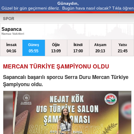
Günaydın,
Güzel bir gün geçirmeni dileriz.
Bugün hava nasıl olacak? Tıkla öğren
SPOR
Sapanca
Namaz Vakitleri
İmsak
Güneş
Öğle
İkindi
Akşam
Yatsı
04:16
05:55
13:09
17:00
20:13
21:45
MERCAN TÜRKİYE ŞAMPİYONU OLDU
Sapancalı başarılı sporcu Serra Duru Mercan Türkiye
Şampiyonu oldu.