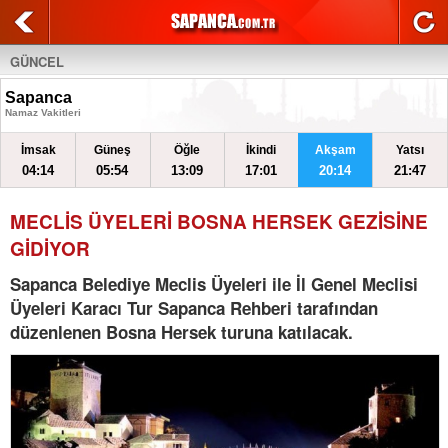
GÜNCEL
Sapanca
Namaz Vakitleri
İmsak
Güneş
Öğle
İkindi
Akşam
Yatsı
04:14
05:54
13:09
17:01
20:14
21:47
MECLİS ÜYELERİ BOSNA HERSEK GEZİSİNE
GİDİYOR
Sapanca Belediye Meclis Üyeleri ile İl Genel Meclisi
Üyeleri Karacı Tur Sapanca Rehberi tarafından
düzenlenen Bosna Hersek turuna katılacak.