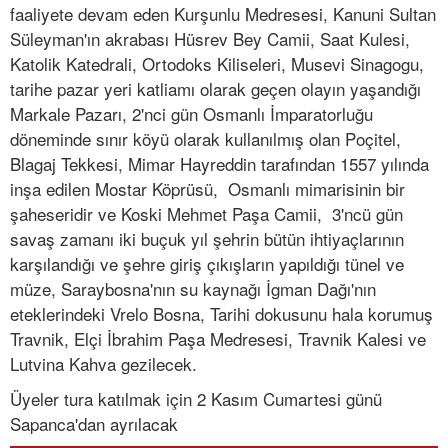
faaliyete devam eden Kurşunlu Medresesi, Kanuni Sultan
Süleyman'ın akrabası Hüsrev Bey Camii, Saat Kulesi,
Katolik Katedrali, Ortodoks Kiliseleri, Musevi Sinagogu,
tarihe pazar yeri katliamı olarak geçen olayın yaşandığı
Markale Pazarı, 2'nci gün Osmanlı İmparatorluğu
döneminde sınır köyü olarak kullanılmış olan Poçitel,
Blagaj Tekkesi, Mimar Hayreddin tarafından 1557 yılında
inşa edilen Mostar Köprüsü, Osmanlı mimarisinin bir
şaheseridir ve Koski Mehmet Paşa Camii, 3'ncü gün
savaş zamanı iki buçuk yıl şehrin bütün ihtiyaçlarının
karşılandığı ve şehre giriş çıkışların yapıldığı tünel ve
müze, Saraybosna'nın su kaynağı İgman Dağı'nın
eteklerindeki Vrelo Bosna, Tarihi dokusunu hala korumuş
Travnik, Elçi İbrahim Paşa Medresesi, Travnik Kalesi ve
Lutvina Kahva gezilecek.
Üyeler tura katılmak için 2 Kasım Cumartesi günü
Sapanca'dan ayrılacak